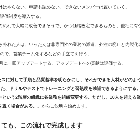
外はやらない。申請も認めない。できないメンバーは置いていく。
る評価制度を導入する。
を上の流れで大幅に改善できそうで、かつ価格改定できるものと、他社に有
ら外れた人は、いったんは非専門性の業務の派遣、外注の廃止と内製化
るので、営業チーム化するなどの手立てを行う。
か月に一回アップデートする。アップデートへの貢献は評価する。
セスに対して手順と品質基準を明らかにし、それができる人材がどのよ
また、ドリルやテストでトレーニングと習熟度を確認できるようにする
ーという2階層の組織に各業務を組織変更する。ただし、10人を超える
を置く場合がある。」
からご説明を始めます。
くても、この流れで完成します