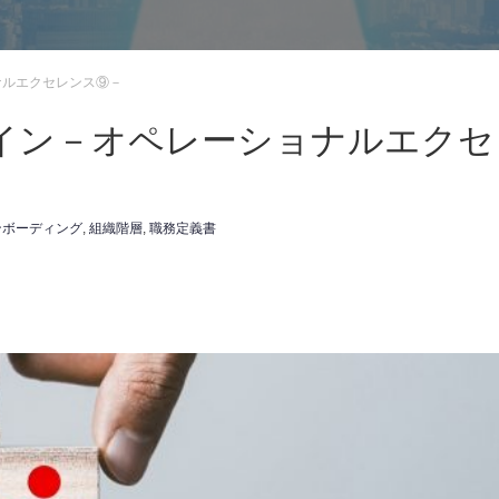
ナルエクセレンス⑨－
イン－オペレーショナルエクセ
ンボーディング
,
組織階層
,
職務定義書