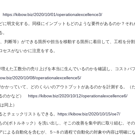
。
https://kibow.biz/2020/10/01/operationalexcellence3/
どに明文化する。同様にインプットもどのような要件があるのか？それ
る。
ル、判断等）ができる箇所や担当を移動する箇所に着目して、工程を分
プロセスがないかに注意をする。
が増えた工数分の売り上げを本当に生んでいるのかを確認し、コストパ
ibow.biz/2020/10/08/operationalexcellence5/
がかかっていて、どのくらいのアウトプットがあるのかを計測する。（
あるのかなど）
https://kibow.biz/2020/10/12/operationalexcellence6/
クは同上）
るとチェックリストもできる。
https://kibow.biz/2020/10/15/oe7/
もの(ボトルネック）を洗い出し、そこの改善を集中的に取り組む。その
アによる自動化を含むが、５~８の過程で自動化の対象や内容は明確に