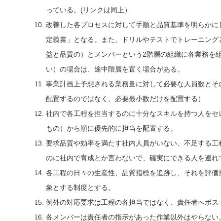
っている。(リンクは同上）
改善した各プロセスに対して手順と品質基準を明らかに
定義書」となる。また、ドリルやテストでトレーニング
益と品質の）とメンバーという2階層の組織に各業務を組
い）の場合は、途中階層を置く場合がある。
事業計画上予想される業務量に対して必要な人員数とそ
配置するのではなく、必要最小数だけを配置する）
社内で各工程を担当するのに十分なスキルを持つ人をセ
もの）から順に優先的に担当を配置する。
要求品質や効率を満たす社内人員がいない、不足する工
のに社内で育成とか言わないで、確実にできる人を連れ
各工程の日々の生産性、品質指標を追跡し、それを評価
象とする制度とする。
例外の対応要求は工程の各担当ではなく、責任者へポス
各メンバーは責任者の指示があった作業以外はやらない