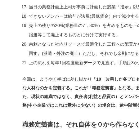
当日の業務計画上上司が事前に計画した残業「指示」以
できないメンバーは給与が法規(最低賃金）内で減少す
売上の残りの20%(業務量の7，80%）を占めるもの
譲渡等して廃止するものとに分けて実行する。
余剰となった社内リソースで最適化した工程への配置か
回す。(派遣・外注の廃止）ただし、それでも余剰にな
上の流れを毎年1回程度最新データで見直す。手順は3
今回は、ようやく半ばに差し掛かり
「10 改善した各プロ
な人材なのかを定義する。これが「職務定義書」となる。
た、現状の組織ではなく、責任者(利益と品質の）とメンバ
務(中小企業ではこれは意外に少ない）の場合は、途中階層
職務定義書は、それ自体を０から作らな