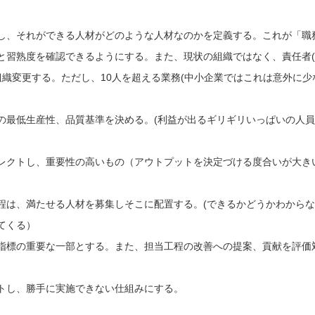
し、それができる人材がどのような人材なのかを定義する。これが「職
と習熟度を確認できるようにする。また、現状の組織ではなく、責任者
織変更する。ただし、10人を超える業務(中小企業ではこれは意外に少
の最低生産性、品質基準を決める。(利益が出るギリギリいっぱいの人
レクトし、重要性の高いもの（アウトプットを決定づける度合いが大き
程は、満たせる人材を募集しそこに配置する。(できるかどうかわから
てくる）
指標の重要な一部とする。また、担当工程の改善への提案、貢献を評価
トし、勝手に実施できない仕組みにする。
。