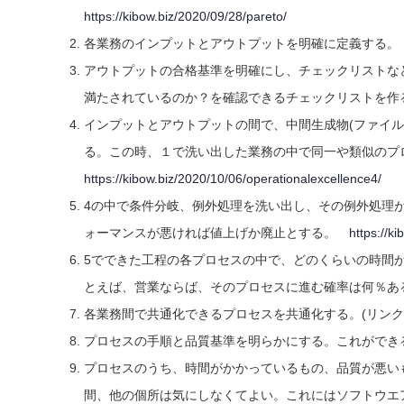
https://kibow.biz/2020/09/28/pareto/
各業務のインプットとアウトプットを明確に定義する
アウトプットの合格基準を明確にし、チェックリストな
満たされているのか？を確認できるチェックリストを作
インプットとアウトプットの間で、中間生成物(ファイ
る。この時、１で洗い出した業務の中で同一や類似の
https://kibow.biz/2020/10/06/operationalexcellence4/
4の中で条件分岐、例外処理を洗い出し、その例外処理
ォーマンスが悪ければ値上げか廃止とする。
https://k
5でできた工程の各プロセスの中で、どのくらいの時間
とえば、営業ならば、そのプロセスに進む確率は何％
各業務間で共通化できるプロセスを共通化する。(リン
プロセスの手順と品質基準を明らかにする。これができ
プロセスのうち、時間がかかっているもの、品質が悪い
間、他の個所は気にしなくてよい。これにはソフトウエ