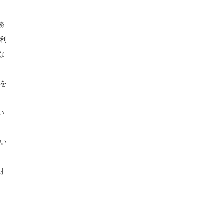
務
(利
な
員を
い
ない
対