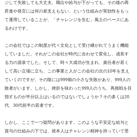
ジして失敗しても大丈夫。職位や給与が下がっても、その後の再
昇進や発言には何の差支えもない、という仕組みが実効性をもっ
て運用していることが、「チャレンジを生む」風土のベースにあ
るわけです。
この会社ではこの制度が代々文化として受け継がれてうまく機能
していました。それがこの会社が時代に合わせて変化し、成長す
る力の源泉でした。そして、時々大成功が生まれ、責任者が若く
して高い立場に立ち、この事業と人がこの会社の次の10年を支え
ていくのですが、その陰には999個の小さな失敗があり、999人の
敗者がいます。しかし、挫折を味わった999人のうち、再挑戦を目
指すものが半分以上はいるのではないでしょうか？その多くは20
代、30代前半の若者です。
しかし、ここで一つ疑問があります。このような不安定な給与と
賞与の仕組みの下では、彼本人はチャレンジ精神を持っていて受