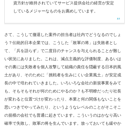
資方針が維持されていてサービス提供会社の経営が安定
しているメジャーなものをお薦めしています。
さて、こうして撤退した案件の担当者は社内でどうなるのでしょ
う？伝統的日本企業では、こうした「敗軍の将」は失敗者とし
て、「兵を語らず」で二度目のチャンスを与えられることが難し
い状況にありました。これは、減点主義的な評価制度、あるいは
その裏には失敗者を個人攻撃して組織の責任を隠蔽する日本的風
土があり、そのために「挑戦者を生みにくい企業風土」が安定成
長の中で培われていきました。いろいろな会社の新規事業をみて
も、そもそもそれが何のためにやるのか？も不明瞭だったり社長
が変わると位置づけが変わったり、本業と何の関係もないことを
思いつきでやってみたり、というようなレベルのことがそこそこ
の規模の会社でも普通に起きています。こういうのはかなり高い
確率で失敗し、敗軍の将を生んでいます。放っておいても緩やか