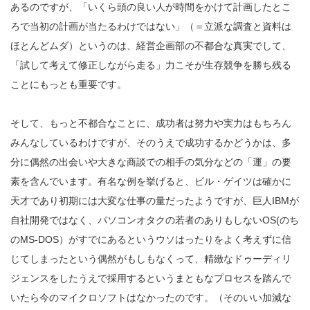
あるのですが、「いくら頭の良い人が時間をかけて計画したとこ
ろで当初の計画が当たるわけではない」（＝立派な調査と資料は
ほとんどムダ）というのは、経営企画部の不都合な真実でして、
「試して考えて修正しながら走る」力こそが生存競争を勝ち残る
ことにもっとも重要です。
そして、もっと不都合なことに、成功者は努力や実力はもちろん
みんなしているわけですが、そのうえで成功するかどうかは、多
分に偶然の出会いや大きな商談での相手の気分などの「運」の要
素を含んでいます。有名な例を挙げると、ビル・ゲイツは確かに
天才であり初期には大変な仕事の量だったようですが、巨人IBMが
自社開発ではなく、パソコンオタクの若者のありもしないOS(のち
のMS-DOS）がすでにあるというウソはったりをよく考えずに信
じてしまったという偶然がもしもなくって、精緻なドゥーディリ
ジェンスをしたうえで採用するというまともなプロセスを踏んで
いたら今のマイクロソフトはなかったのです。（そのいい加減な