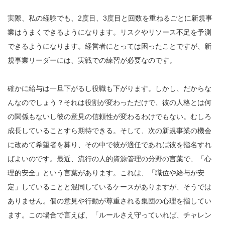
実際、私の経験でも、2度目、3度目と回数を重ねるごとに新規事
業はうまくできるようになります。リスクやリソース不足を予測
できるようになります。経営者にとっては困ったことですが、新
規事業リーダーには、実戦での練習が必要なのです。
確かに給与は一旦下がるし役職も下がります。しかし、だからな
んなのでしょう？それは役割が変わっただけで、彼の人格とは何
の関係もないし彼の意見の信頼性が変わるわけでもない。むしろ
成長していることすら期待できる。そして、次の新規事業の機会
に改めて希望者を募り、その中で彼が適任であれば彼を指名すれ
ばよいのです。最近、流行の人的資源管理の分野の言葉で、「心
理的安全」という言葉があります。これは、「職位や給与が安
定」していることと混同しているケースがありますが、そうでは
ありません。個の意見や行動が尊重される集団の心理を指してい
ます。この場合で言えば、「ルールさえ守っていれば、チャレン