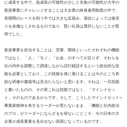
に成長する中で、急成長の可能性が少しと失敗の可能性が大半の
新規事業にチャレンジすることは大企業の終身雇用制度の中で、
長期間のレースを戦う中では大きな足踏み、場合によっては後戻
りを余儀なくされるものであり、賢い社員は選択しないことが賢
明でした。
新規事業を担当することは、営業、開発といったそれぞれの機能
ではなく、「人」「モノ」「お金」のすべてが足りず、それらを
社の内外を調整して調達しながら試行錯誤するという総合的な技
能を必要としており、この技能を身に着けることは今のところ有
効な研修や書籍等は見当たらないと思います。それは、一旦技能
と書いたものの、その実これは技能ではなく、「マインドセッ
ト」そのものであるからです。そして、こうしたマインドセット≒
事業家精神を有するリーダーが育たないまま、「機能と社内政治
のプロ」がリーダーにならざるを得ないことこそ、今の日本の大
企業が成長要素を見出せない原因になっているのです。