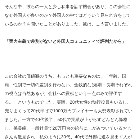
そんな中、彼らの一人と少し私事を話す機会があり、この会社に
なぜ外国人が多いのか？外国人の中ではどういう見られ方をして
いるのか？を聞いたことがありました。彼は、こう言いました。
「実力主義で差別がないと外国人コミュニティで評判だから」
この会社の価値観のうち、もっとも重要なものは、「年齢、国
籍、性別で一切の差別を行わない。金銭的な(短期・長期それぞれ
の視点は当然あるが）会社への貢献という一点のみで評価す
る。」というものでした。実際、20代女性の執行役員もいるし、
売りまくって20代半ばで1000万円プレイヤーも大勢表彰されてい
ました。一方で40代後半、50代で実績が上がらずどんどん降格
し、係長級、一般社員で20万円台の給与にしがみついているおじ
さんも散見され、私のように30代、40代で外部に道を見出す人が