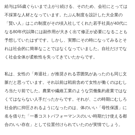
給与は55歳ぐらいまで上がり続ける、そのため、会社にとっては
不採算な人材となっています。たぶん制度を設計した大企業の
「賢い人」はこの制度がその頃入社してくれた若手社員が40代に
なる80年代以降には副作用が大きく出て修正が必要になることも
予想していたはずです。しかし、実際にその時になってみるとそ
れは社会的に簡単なことではなくなっていました。自社だけでな
く社会全体が柔軟性を失ってきていたからです。
私は、女性の「寿退社」が推奨される雰囲気があったのも同じ文
脈だと思っています。それ以前は戦前含めて女性が働くのはむし
ろ当たり前でした。農業や繊維工業のような労働集約産業ではな
くてはならない人手だったからです。それが、この時期にむしろ
社会的に抑圧されるようになったのは、体のいい「母性保護」に
名を借りた「一番コストパフォーマンスのいい時期だけ使える都
合のいい存在」として位置付けられていたのが実情でしょう。