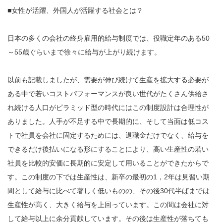
■女性が活躍、外国人が活躍する社会とは？
日本の多くの会社の終身雇用的給与制度では、役職定年のある50
～55歳ぐらいまで徐々に給与が上がり続けます。
以前も記載しましたが、需要が伸び続けて生産を拡大する必要が
ある中で若いコストパフォーマンスが良い世代がたくさん供給さ
れ続ける人口がピラミッド型の時代にはこの制度設計は合理性が
ありました。人手が不足する中で長期的に、そして当面は低コス
トで社員を会社に固定するためには、退職金だけでなく、給与を
できるだけ後払いになる形にすることにより、高い生産性の若い
社員を比較的安価に長期的に安定して用いることができたからで
す。この制度の下では
生産性は、新卒の最初の1，2年は見習い期
間として給与に比べて著しく低いものの、その後30代半ばまでは
生産性が高く、大きく給与を上回っています。この間は会社に対
して給与以上に余分貢献しています。その後は生産性が落ちても