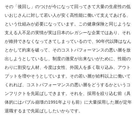
その「後回し」のつけが今になって回ってきて大量の生産性の低
いおじさんに対して若い人が安く高性能に働いて支えてあげる、
という仕組みが必要になっています。この健康保険と同じような
支える人不足の実情が実は日本のレガシーな企業ではあり、それ
が維持できなくなってきてしまっているので、90年代以降はなん
とかして約束を破って、そのコストパフォーマンスの悪い層を放
出しようとしているし、制度の激変が出来ないがために、性能の
わりに割安な人材、今度は女性、外国人を多く取り込み、アウト
プットを増やそうとしています。その若い層が給料以上に働いて
くれれば、コストパフォーマンスの悪い層をどうするかというコ
ンフリクトを先延ばしできます。それを、採用を絞り込む前（具
体的にはバブル崩壊の1991年よりも前）に大量採用した層が定年
退職するまで先延ばししたいからです。