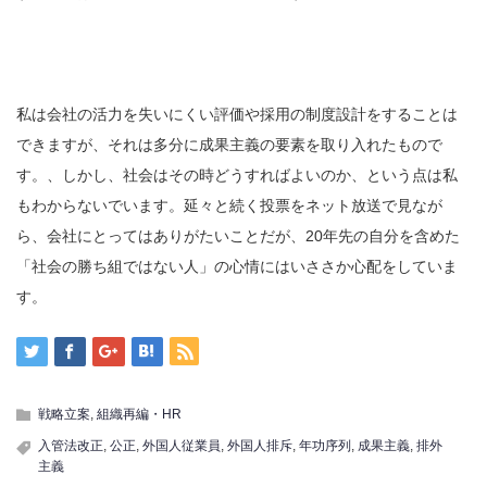
私は会社の活力を失いにくい評価や採用の制度設計をすることは
できますが、それは多分に成果主義の要素を取り入れたもので
す。、しかし、社会はその時どうすればよいのか、という点は私
もわからないでいます。延々と続く投票をネット放送で見なが
ら、会社にとってはありがたいことだが、20年先の自分を含めた
「社会の勝ち組ではない人」の心情にはいささか心配をしていま
す。
戦略立案
,
組織再編・HR
入管法改正
,
公正
,
外国人従業員
,
外国人排斥
,
年功序列
,
成果主義
,
排外
主義