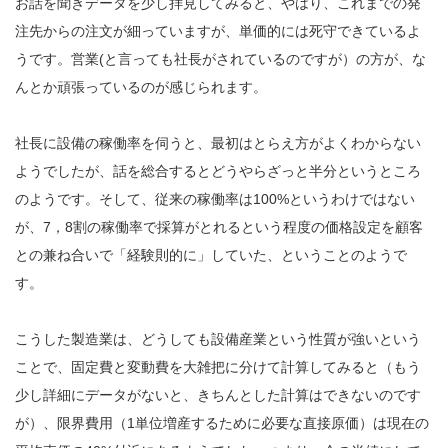
お話を聞きデータを少し拝見してみると、やはり、これまでの発
注先からの注文が細っていますが、単価的には死守できているよ
うです。営業(と言っても社長がされているのですが）の方が、な
んとか頑張っているのが感じられます。
社長に設備の稼働率を伺うと、最初はとらえ方がよくわからない
ようでしたが、話を総合するとどうやらざっと半分というところ
のようです。そして、従来の稼働率は100%というわけではない
が、7，8割の稼働率で採算がとれるという程度の価格設定を顧客
との兼ね合いで「経験則的に」していた、ということのようで
す。
こうした製造業は、どうしても設備産業という性質が強いという
ことで、固定費と変動費を大雑把に分けて計算してみると（もう
少し詳細にデータがないと、きちんとした計算はできないのです
が）、限界費用（1単位増産するために必要な直接原価）は現在の