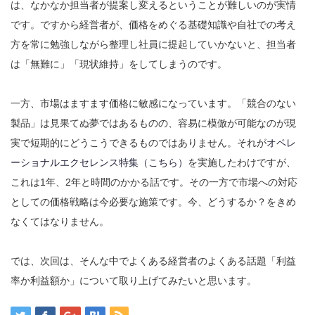
は、なかなか担当者が提案し変えるということが難しいのが実情
です。ですから経営者が、価格をめぐる基礎知識や自社での考え
方を常に勉強しながら整理し社員に提起していかないと、担当者
は「無難に」「現状維持」をしてしまうのです。
一方、市場はますます価格に敏感になっています。「競合のない
製品」は見果てぬ夢ではあるものの、容易に模倣が可能なのが現
実で短期的にどうこうできるものではありません。それが
オペレ
ーショナルエクセレンス特集（こちら）
を実施したわけですが、
これは1年、2年と時間のかかる話です。その一方で市場への対応
としての価格戦略は今必要な施策です。今、どうするか？をきめ
なくてはなりません。
では、次回は、そんな中でよくある経営者のよくある話題「利益
率か利益額か」について取り上げてみたいと思います。