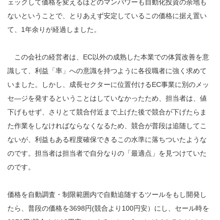
ェックして価格を変えるほどのマンパワーも自動化投資の余地も
ないということで、とりあえず安定しているこの価格に据え置い
て、1年余りが経過しました。
この会社の経営者は、EC以外の成熟した本業での体質改善を意
識して、利益「率」への意識を持つように各役職者に強く求めて
いました。しかし、成長セクターに位置付けるEC事業に別のメッ
セ―ジを発するということはしていなかったため、担当者は、値
下げもせず、さりとて競合付近まで上げた後で競合が下げたらま
た作業をしなければならなくなるため、競合が普段は追随してこ
ないが、利益もある程度確保できるこの水準に落ちついたような
のです。担当者は担当者で自分なりの「最適点」を見つけていた
のです。
価格を自動調査・制限範囲内で自動追随するツールをもし開発し
たら、普段の価格を3698円(競合より100円安）にし、セール時を