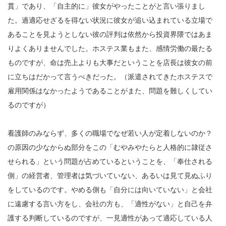
貫」であり、「自主的に」彼女がやったことがと言い張りまし
た。過適応せざるを得ない状況に彼女が追い込まれている立場で
あることを見ようとしない彼の評判は依然から投資界隈ではあま
りよくありませんでした。ホステス業もまた、感情労働の最たる
ものですが、命は売上よりも大事だということを店長は彼女の前
に立ちはだかって言うべきだった。（派遣されてきたホステスで
雇用関係はなかったようであることがまた、問題を難しくしてい
るのですが）
看護師のみならず、多くの職場でなぜ若い人が定着しないのか？
の原因の少なからぬ部分をこの「むやみやたらと人格的に隷従さ
せられる」という問題が占めているということを、「奉仕される
側」の経営者、管理者は気づいていない、あるいは見て見ぬふり
をしているのです。やめる側も「自分には向いていない」と会社
に遠慮する言い方をし、会社の方も、「適性がない」と自己を弁
護する判断しているのですが、一見適性があって適応している人