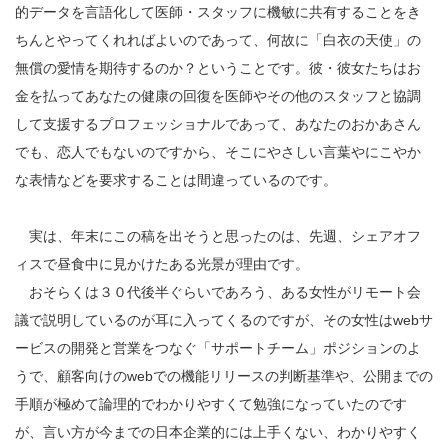
的データを言語化して医師・スタッフに機敏に共有することをき
ちんとやってくれればよいのであって、何故に「白衣の天使」の
無償の愛情を期待するのか？ということです。彼・彼女たちはお
金を払ってあなたの健康の回復を医師やその他のスタッフと協調
して支援するプロフェッショナルであって、あなたのおかあさん
でも、恋人でもないのですから、そこにやさしい言葉やにこやか
な表情などを要求することは間違っているのです。
実は、年末にこの稿を出そうと思ったのは、先週、シェアオフ
ィスで昼食中に見かけたある光景が理由です。
おそらくは３０代後半ぐらいであろう、ある女性がリモート会
議で説明しているのが耳に入ってくるのですが、その女性はwebサ
ービスの開発と営業をつなぐ「サポートチーム」ポジションのよ
うで、顧客向けのwebでの機能リリースの判断基準や、公開までの
手順が極めて論理的でわかりやすくて勉強になっていたのです
が、言い方が今までの日本企業的には上手くない、わかりやすく