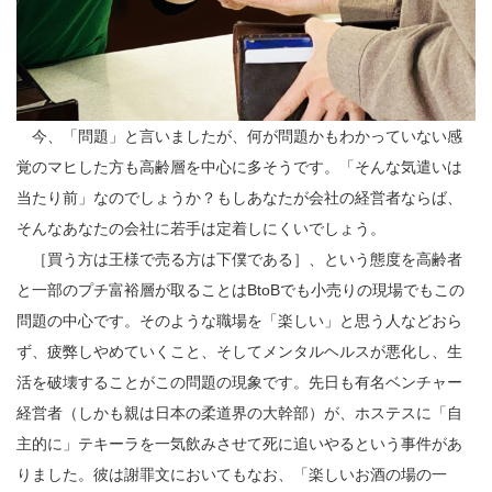
今、「問題」と言いましたが、何が問題かもわかっていない感
覚のマヒした方も高齢層を中心に多そうです。「そんな気遣いは
当たり前」なのでしょうか？もしあなたが会社の経営者ならば、
そんなあなたの会社に若手は定着しにくいでしょう。
［買う方は王様で売る方は下僕である］、という態度を高齢者
と一部のプチ富裕層が取ることはBtoBでも小売りの現場でもこの
問題の中心です。そのような職場を「楽しい」と思う人などおら
ず、疲弊しやめていくこと、そしてメンタルヘルスが悪化し、生
活を破壊することがこの問題の現象です。先日も有名ベンチャー
経営者（しかも親は日本の柔道界の大幹部）が、ホステスに「自
主的に」テキーラを一気飲みさせて死に追いやるという事件があ
りました。彼は謝罪文においてもなお、「楽しいお酒の場の一