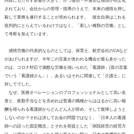
内容にもたらす影響が大きく、かつ適切・不適切な感情が明文化
されており、会社からの管理・指導のうえで、本来の感情を押し
殺して業務を遂行することが求められます。 彼女自身はこれを
批判的にとらえているわけではなく、「新しい種類の労働」とし
て考察を加えています。
感情労働の代表的なものとしては、保育士、航空会社のCAなど
があげられますが、今年この言葉が使われる機会が最も多かった
のは、コロナ対応で過酷な労働を強いられた「看護師」(昔の言葉
でいう「看護婦さん」）、あるいはそれに関連して「介護士」に
対してでした。
なぜ、医療オペレーションのプロフェッショナルとして高い名
誉と、夜勤手当などを含めれば普通の職種からははるかに高い報
酬を得られる看護師からどんどん人が辞め、そして復帰しようと
しないのか？それは決してお金の問題ではなく、「日本人の看護
師への誤った固定概念」とそれを前提とした「病院経営の経営方