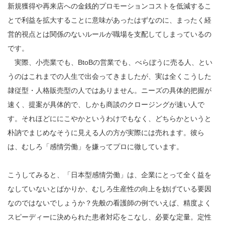
新規獲得や再来店への金銭的プロモーションコストを低減するこ
とで利益を拡大することに意味があったはずなのに、まったく経
営的視点とは関係のないルールが職場を支配してしまっているの
です。
実際、小売業でも、BtoBの営業でも、べらぼうに売る人、とい
うのはこれまでの人生で出会ってきましたが、実は全くこうした
隷従型・人格販売型の人ではありません。ニーズの具体的把握が
速く、提案が具体的で、しかも商談のクロージングが速い人で
す。それほどににこやかというわけでもなく、どちらかというと
朴訥でまじめなそうに見える人の方が実際には売れます。彼ら
は、むしろ「感情労働」を嫌ってプロに徹しています。
こうしてみると、「日本型感情労働」は、企業にとって全く益を
なしていないとばかりか、むしろ生産性の向上を妨げている要因
なのではないでしょうか？先般の看護師の例でいえば、精度よく
スピーディーに決められた患者対応をこなし、必要な定量。定性