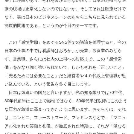
法」に理由があり、それを皆が直さない限り、日本の危機的な医
療の現場は正常化しないのではないか、そしてそれは医療だけで
なく、実は日本のビジネスシーンのあちらこちらに見られている
制度的問題である、というのが今日のテーマです。
この「感情労働」をめぐるSNS等での議論を整理すると、今の
日本の仕事の中では看護師はおろか、小売業、飲食業のみなら
ず、営業職、さらには社内の上司への対応まで、この「感情労
働」をかなり強く強いられていて、しかもそれを「正しいこと」
「売るためには必要なこと」だと経営者や４０代以上管理職が思
い込んでいる、という報告を多く目にします。
日本は気遣いの国だと言いますが、私の知る限りでは70年代、
80年代前半はここまで極端ではなく、80年代半ば以降にこのよう
な圧力が急激に高まってきたように思います。おそらくは、それ
は、コンビニ、ファーストフード、ファミレスなどで、「マニュ
アル化された笑顔と礼儀」が徹底された時期に、それが「単なる