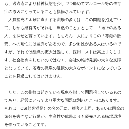
も、過適応により精神状態を少しづつ痛めてアルコール等の依存
症の原因になっていることも指摘されています。
人員補充の困難に直面する職場の多くは、この問題を抱えてい
て、しかも経営者がそれを「当然のこと」として、「適正のある
人」を探せと言っています。もちろん、人によりこの「尊厳の販
売」への耐性には差異があるので、多少耐性がある人はいるので
すが、それでは組織の拡大は難しく、採用コストは高止まりしま
す。社会批判をしたいのではなく、会社の維持発展の大きな支障
となっていて、若者の職場の選択の大きなポイントになっている
ことを見過ごしてはいけません。
ただ、この指摘は起きている現象を指して問題視しているもの
であり、経営にとってより重大な問題は別のところにあります。
それは、CS(顧客満足）の名の元に、顧客と上司、あるいは同僚の
気分を害さない行動が、生産性や成果よりも優先される職場環境
を作っていることです。