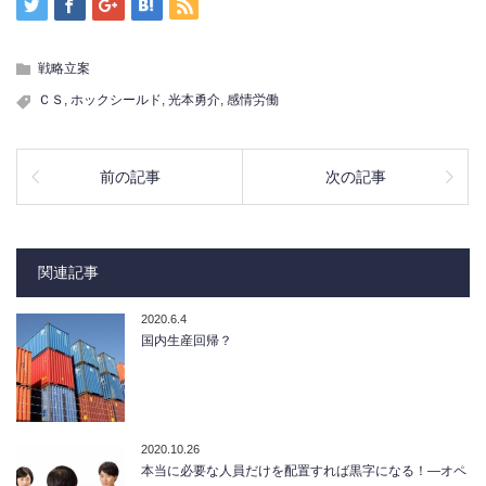
戦略立案
ＣＳ
,
ホックシールド
,
光本勇介
,
感情労働
前の記事
次の記事
関連記事
2020.6.4
国内生産回帰？
2020.10.26
本当に必要な人員だけを配置すれば黒字になる！―オペ