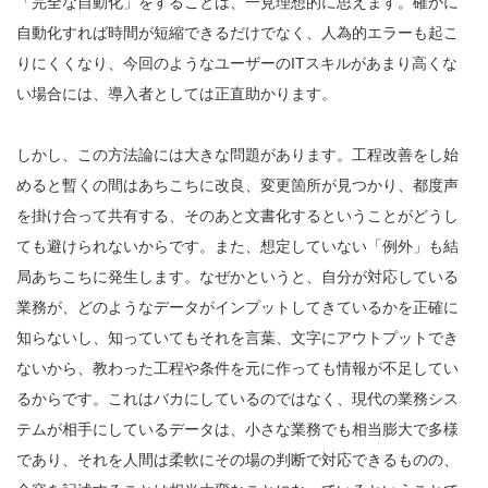
「完全な自動化」をすることは、一見理想的に思えます。確かに
自動化すれば時間が短縮できるだけでなく、人為的エラーも起こ
りにくくなり、今回のようなユーザーのITスキルがあまり高くな
い場合には、導入者としては正直助かります。
しかし、この方法論には大きな問題があります。工程改善をし始
めると暫くの間はあちこちに改良、変更箇所が見つかり、都度声
を掛け合って共有する、そのあと文書化するということがどうし
ても避けられないからです。また、想定していない「例外」も結
局あちこちに発生します。なぜかというと、自分が対応している
業務が、どのようなデータがインプットしてきているかを正確に
知らないし、知っていてもそれを言葉、文字にアウトプットでき
ないから、教わった工程や条件を元に作っても情報が不足してい
るからです。これはバカにしているのではなく、現代の業務シス
テムが相手にしているデータは、小さな業務でも相当膨大で多様
であり、それを人間は柔軟にその場の判断で対応できるものの、