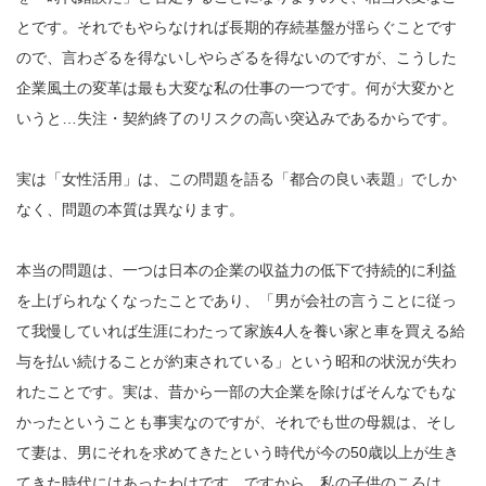
とです。それでもやらなければ長期的存続基盤が揺らぐことです
ので、言わざるを得ないしやらざるを得ないのですが、こうした
企業風土の変革は最も大変な私の仕事の一つです。何が大変かと
いうと…失注・契約終了のリスクの高い突込みであるからです。
実は「女性活用」は、この問題を語る「都合の良い表題」でしか
なく、問題の本質は異なります。
本当の問題は、一つは日本の企業の収益力の低下で持続的に利益
を上げられなくなったことであり、「男が会社の言うことに従っ
て我慢していれば生涯にわたって家族4人を養い家と車を買える給
与を払い続けることが約束されている」という昭和の状況が失わ
れたことです。実は、昔から一部の大企業を除けばそんなでもな
かったということも事実なのですが、それでも世の母親は、そし
て妻は、男にそれを求めてきたという時代が今の50歳以上が生き
てきた時代にはあったわけです。ですから、私の子供のころは、