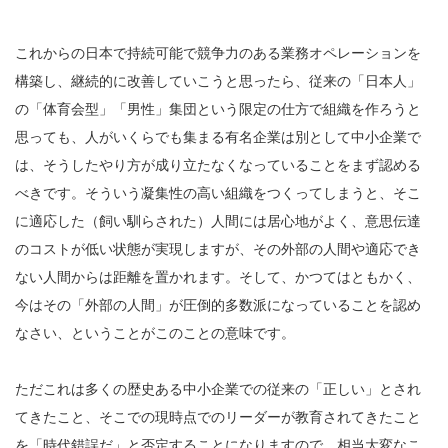
これからの日本で持続可能で競争力のある業務オペレーションを
構築し、継続的に改善していこうと思ったら、従来の「日本人」
の「体育会型」「男性」集団という限定の仕方で組織を作ろうと
思っても、人がいくらでも集まる有名企業は別として中小企業で
は、そうしたやり方が成り立たなくなっていることをまず認める
べきです。そういう凝集性の高い組織をつくってしまうと、そこ
に適応した（飼い馴らされた）人間には居心地がよく、意思伝達
のコストが低い状態が実現しますが、その外部の人間や適応でき
ない人間からは距離を置かれます。そして、かつてはともかく、
今はその「外部の人間」が圧倒的多数派になっていることを認め
なさい、ということがこのことの意味です。
ただこれは多くの歴史ある中小企業での従来の「正しい」とされ
てきたこと、そこでの現時点でのリーダーが教育されてきたこと
を「時代錯誤だ」と否定することになりますので、相当大変なこ