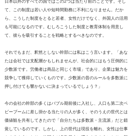
日本以外のすべての国ではこの2つは当たり前のことです。そし
て、この制度は若い人や短時間勤務に不利になりません。だか
ら、こうした制度をとると若者、女性だけでなく、外国人の活用
も可能になるのです。むしろこうした制度と教育体制を用意し
て、彼らを吸引することを戦略とするべきなのです。
それでもまだ、釈然としない幹部には私はこう言います。「あな
たは会社では支配層かもしれませんが、社会的にはもう圧倒的に
少数派です。労働者は商品と同じく市場」であり、企業は魅力を
競争して獲得していくものです。少数派の昔のルールを多数派に
押し付けても響かないに決まっているでしょう？」
今の会社の幹部の多くはバブル期前後に入社し、人口も第二次ベ
ビーブームに差し掛かる当たりの人が多く、そのうえの世代とは
価値観を共有してきたので「自分たちは多数派・主流派」だと錯
覚しているのです。しかし、上の世代は現役を離れ、女性は仕事