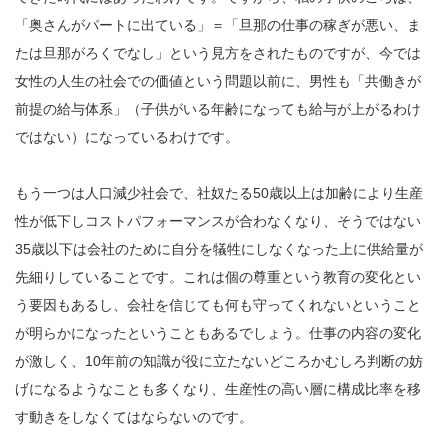
「奥さんがパートに出ている」＝「旦那の仕事の稼ぎが悪い、ま
たは旦那がろくでなし」という見方をされたものですが、今では
女性の人生の社会での価値という問題以前に、男性も「共働きが
前提の給与体系」（子供がいる年齢になっても給与が上がるわけ
ではない）になっているわけです。
もう一つは人口減少社会で、社奴たる50歳以上は加齢により生産
性が低下しコストパフォーマンスが合わなくなり、そうではない
35歳以下は会社のために自分を犠牲にしなくなった上に供給量が
先細りしていることです。これは個の尊重という教育の変化とい
う要因もあるし、会社を信じても何も守ってくれないということ
が明らかになったということもあるでしょう。仕事の内容の変化
が激しく、10年前の知識が役に立たないどころかむしろ判断の妨
げになるようなことも多くなり、生産性の高い層に構成比率を移
す動きをしなくてはならないのです。