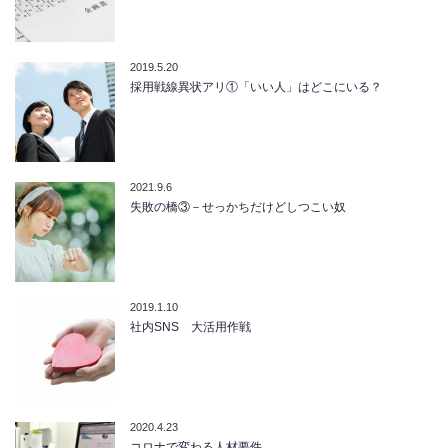
2019.5.20
採用戦線異状アリ①「いい人」はどこにいる？
2021.9.6
失敗の橋③－せっかちだけどしつこい奴
2019.1.10
社内SNS 大活用作戦
2020.4.23
コロナで変わる人材要件