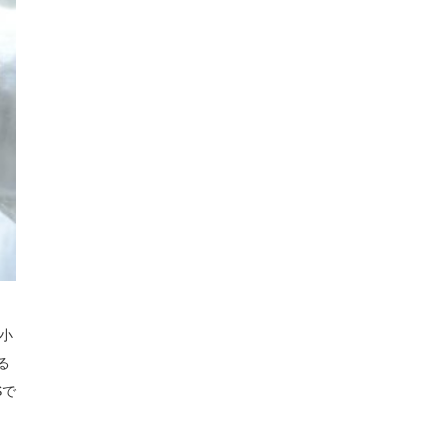
と小
る
Sで