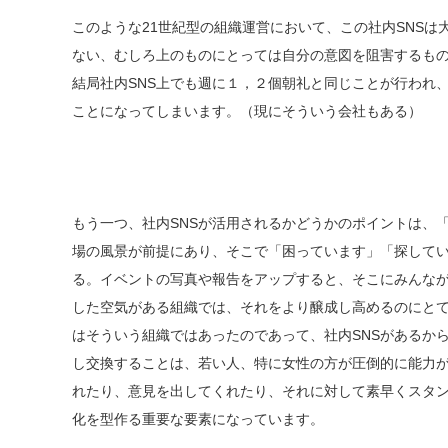
このような21世紀型の組織運営において、この社内SNS
ない、むしろ上のものにとっては自分の意図を阻害するも
結局社内SNS上でも週に１，２個朝礼と同じことが行われ
ことになってしまいます。（現にそういう会社もある）
もう一つ、社内SNSが活用されるかどうかのポイントは、
場の風景が前提にあり、そこで「困っています」「探して
る。イベントの写真や報告をアップすると、そこにみんな
した空気がある組織では、それをより醸成し高めるのにとて
はそういう組織ではあったのであって、社内SNSがあるか
し交換することは、若い人、特に女性の方が圧倒的に能力
れたり、意見を出してくれたり、それに対して素早くスタ
化を型作る重要な要素になっています。