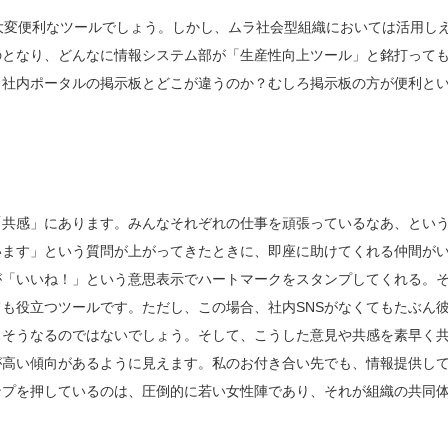
は大変便利なツールでしょう。しかし、ムラ社会型組織においては活用し
のとなり、どんなに情報システム部が「生産性向上ツール」と銘打って
、社内ポータルの掲示板とどこが違うのか？むしろ掲示板の方が便利と
「共感」にあります。みんなそれぞれの仕事を頑張っているなあ、とい
います」という質問が上がってきたときに、即座に助けてくれる仲間が
が「いいね！」という意思表示でハートマークをスタンプしてくれる。
も役立つツールです。ただし、この場合、社内SNSがなくてもたぶん
らそうなるのではないでしょう。そして、こうした意見や共感を素早く
が高い傾向があるように見えます。私のお付き合い先でも、情報提供し
ンプを押しているのは、圧倒的に若い女性陣であり、それが組織の共同