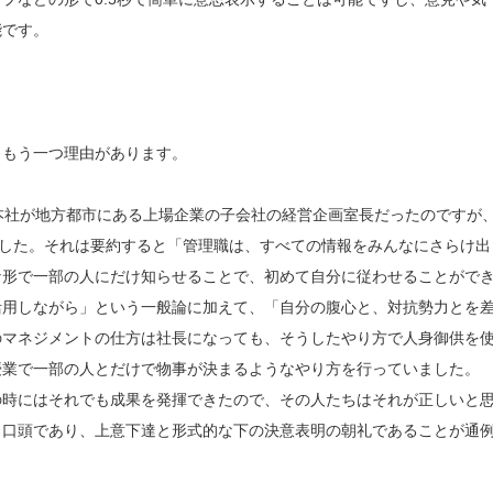
能です。
、もう一つ理由があります。
本社が地方都市にある上場企業の子会社の経営企画室長だったのですが
ました。それは要約すると「管理職は、すべての情報をみんなにさらけ出
な形で一部の人にだけ知らせることで、初めて自分に従わせることがで
活用しながら」という一般論に加えて、「自分の腹心と、対抗勢力とを
のマネジメントの仕方は社長になっても、そうしたやり方で人身御供を
授業で一部の人とだけで物事が決まるようなやり方を行っていました。
の時にはそれでも成果を発揮できたので、その人たちはそれが正しいと
、口頭であり、上意下達と形式的な下の決意表明の朝礼であることが通