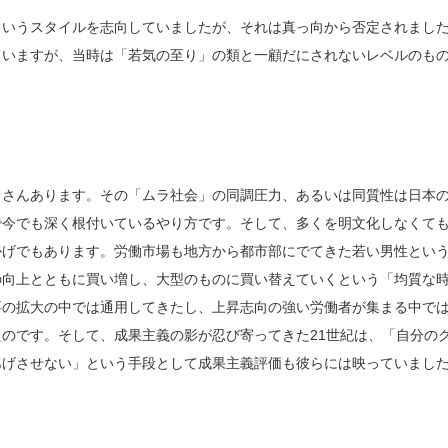
いうスタイルを志向していましたが、それは真っ向から否定されまし
ていますが、当時は「若気の至り」の類と一顧だにされないレベルのも
くさんあります。その「ムラ社会」の同調圧力、あるいは同質性は日本
で今でも深く根付いているやり方です。そして、多くを明文化しなくて
かげでもあります。労働市場も地方から都市部にでてきた若い男性とい
の向上とともに買い増し、大型のものに買い替えていくという「均質な
要の拡大の中では通用してきたし、上昇志向の強い労働者が集まる中で
のです。そして、成果主義の影が忍び寄ってきた21世紀は、「自分の
あげさせない」という手段として成果主義評価も彼らには映っていまし