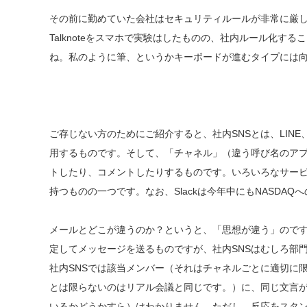
その前に勤めていた会社はセキュリティルールが非常に厳し
Talknoteをスマホで実験はしたものの、社内ルール化
ね。私のように筆、というかキーボードが進むタイプには
ご存じない方のためにご紹介すると、社内SNSとは、LIN
用するものです。そして、「チャネル」（違う呼び名のア
トしたり、コメントしたりするものです。いろいろなサービス
持つものの一つです。なお、Slackは今年中にもNASD
メールとどこが違うのか？というと、「思想が違う」ので
定してメッセージを送るものですが、社内SNSはむしろ部
社内SNSでは該当メンバー（それはチャネルごとに適切に
とは限らないのはリアル会議と同じです。）に、同じ文言
いるかどうかすら）はわかりません。ただし、反応をスタン