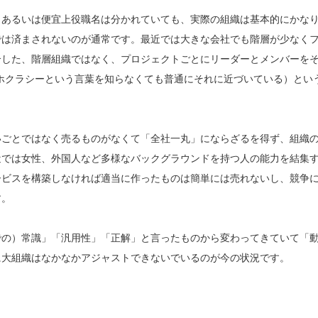
、あるいは便宜上役職名は分かれていても、実際の組織は基本的にかな
では済まされないのが通常です。最近では大きな会社でも階層が少なく
介した、階層組織ではなく、プロジェクトごとにリーダーとメンバーを
ホクラシーという言葉を知らなくても普通にそれに近づいている）とい
いごとではなく売るものがなくて「全社一丸」にならざるを得ず、組織
近では女性、外国人など多様なバックグラウンドを持つ人の能力を結集
ービスを構築しなければ適当に作ったものは簡単には売れないし、競争
す。
での）常識」「汎用性」「正解」と言ったものから変わってきていて「
に大組織はなかなかアジャストできないでいるのが今の状況です。