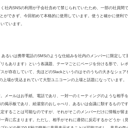
く社内SNSの利用が子会社含めて禁じられていたため、一部の社員間
することができず、今回初めて本格的に使用しています。使うと確かに便利で
向いています。
E、あるいは携帯電話のSMSのような仕組みを社内のメンバーに限定して
プリもあります）という各議題、テーマごとにページを分ける形で、レ
が存在していて、先ほどのSlackというのはそのうちの大きなシェア
AQへの上場が見込まれていて大型ユニコーンの上場と話題になっています。
す。メールはお手紙、電話であり、一対一のミーティングのような相手
門の掲示板であり、給湯室のおしゃべり、あるいは会議に類するもので
限定することは可能なのですが、それがそこのメンバーだけに情報が留
が一斉に広まります。ただし、相手がそれに適切に反応するかどうか（
プなどの形で0.5秒で簡単に意思表示することは可能ですし、意見や気