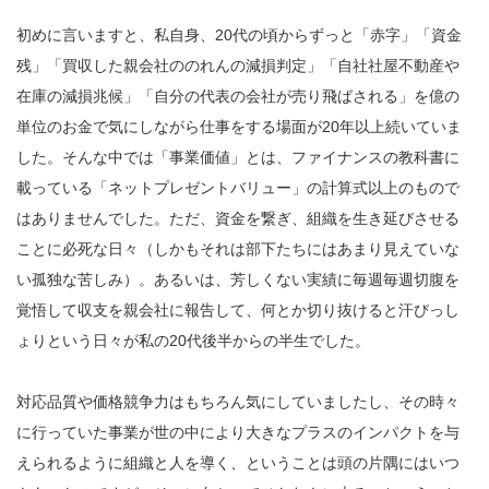
初めに言いますと、私自身、20代の頃からずっと「赤字」「資金
残」「買収した親会社ののれんの減損判定」「自社社屋不動産や
在庫の減損兆候」「自分の代表の会社が売り飛ばされる」を億の
単位のお金で気にしながら仕事をする場面が20年以上続いていま
した。そんな中では「事業価値」とは、ファイナンスの教科書に
載っている「ネットプレゼントバリュー」の計算式以上のもので
はありませんでした。ただ、資金を繋ぎ、組織を生き延びさせる
ことに必死な日々（しかもそれは部下たちにはあまり見えていな
い孤独な苦しみ）。あるいは、芳しくない実績に毎週毎週切腹を
覚悟して収支を
親会社に報告して、何とか切り抜けると汗びっし
ょりという日々が私の20代後半からの半生でした。
対応品質や価格競争力はもちろん気にしていましたし、その時々
に行っていた事業が世の中により大きなプラスのインパクトを与
えられるように組織と人を導く、ということは頭の片隅にはいつ