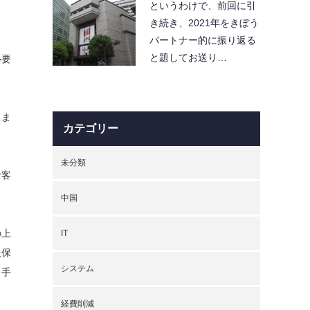
というわけで、前回に引
き続き、2021年をきぼう
パートナー的に振り返る
と題してお送り…
必要
りま
カテゴリー
未分類
お客
中国
の上
IT
報保
システム
、手
経費削減