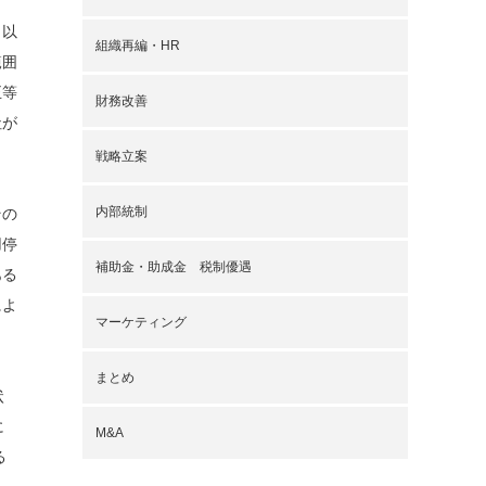
（以
組織再編・HR
範囲
正等
財務改善
社が
戦略立案
内部統制
その
用停
補助金・助成金 税制優遇
ある
によ
マーケティング
まとめ
状
に
M&A
る