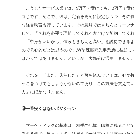
こうしたサービス業では、5万円で受けても、3万円で受
同じです。そこで、彼は、定価を高めに設定しつつ、その
な経営助言も行っています。その意味ではきちんとリーゾ
して、「それを必要で理解してくれる方だけが契約してく
「中身がいいから、値段もきちんと高い」を説得できるよ
ので良心的だとは思うのですが(早速顧問先事業所に往訪し
ばかりではありません。というか、大部分は通用しません
それを、「また、失注した」と落ち込んでいては、心が持
っこをつけてもしょうがないのであり、この方法を支えて
力」にほかなりません。
③一番安くはないポジション
マーケティングの基本は、相手の記憶、印象に残ることで
例える例で「日本人の多くは日本で一番高い山は富士山だと