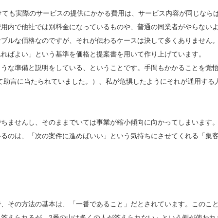
けても実際のサービスの提供にかかる費用は、サービス内容が同じなら
費用内で他社では別料金になっているものや、普通の同業者がやらない
ナブルな価格なのですが、それが伝わるケースは決して多くありません
れればよい」という基準を価格と提案書を用いて作り上げています。
うな準備と説明をしている、ということです。手間もかかることを覚
て助言に当たられていました。）、私が危惧したようにそれが通用する
。
ちませんし、そのままでいては事業が縮小傾向に向かってしまいます
いるのは、「次の案件に進めばいい」という気持ちにさせてくれる「集
、その方法の基本は、「一番であること」だとされています。このこ
答えられるが、2番の山は多くの人が答えられない」という例が使われ