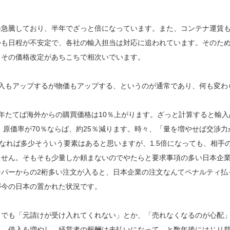
急騰しており、半年でざっと倍になっています。また、コンテナ運賃
しかも日程が不安定で、各社の輸入担当は対応に追われています。そのた
、その価格改定があちこちで相次いでいます。
入もアップするが物価もアップする、というのが通常であり、何も変わ
年たてば海外からの購買価格は10％上がります。ざっと計算すると輸入
。原価率が70％ならば、約25％減ります。時々、「量を増やせば交渉力
なれば多少そういう要素はあると思いますが、1.5倍になっても、相手
ません。そもそも少量しか頼まないのでやたらと要求事項の多い日本企
パーからの2桁多い注文が入ると、日本企業の注文なんてペナルティ払
が今の日本の置かれた状況です。
でも「元請けが受け入れてくれない」とか、「売れなくなるのが心配
し、借入を増やし、経営者の報酬は未払いになって…と数年後にはじり