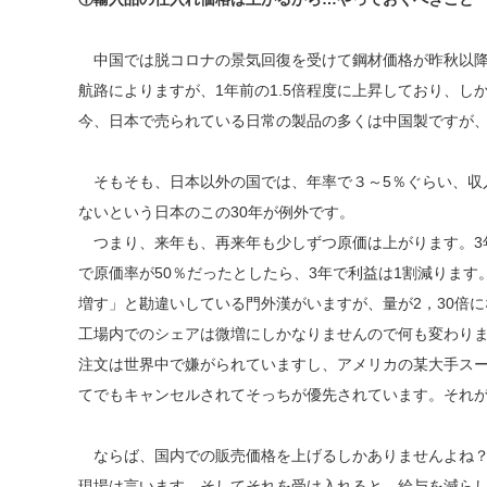
中国では脱コロナの景気回復を受けて鋼材価格が昨秋以降
航路によりますが、1年前の1.5倍程度に上昇しており、
今、日本で売られている日常の製品の多くは中国製ですが
そもそも、日本以外の国では、年率で３～5％ぐらい、収
ないという日本のこの30年が例外です。
つまり、来年も、再来年も少しずつ原価は上がります。3
で原価率が50％だったとしたら、3年で利益は1割減ります
増す」と勘違いしている門外漢がいますが、量が2，30倍に
工場内でのシェアは微増にしかなりませんので何も変わり
注文は世界中で嫌がられていますし、アメリカの某大手スー
てでもキャンセルされてそっちが優先されています。それ
ならば、国内での販売価格を上げるしかありませんよね？
現場は言います。そしてそれを受け入れると、給与を減ら