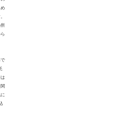
ため
す。
の所
めら
本で
託
与は
接関
化に
込