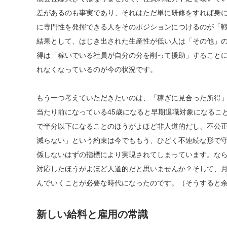
差があるのも事実であり、それはただ単に研修をすれば身
に専門性を発揮できる人をそのポジションにつけるのが「
結果として、はじき出された生産性が低い人は「その他」
得は「稼いでいる社員が自分の分を削って援助」すること
れなくなっているのが今の状況です。
もう一つ考えていただきたいのは、「稼ぎに見合った所得
当たり前になっている45歳になると早期退職対象になること
で半分以下になることのほうがよほど非人道的だし、不公
減らない」という約束は今でももう、ひどく不連続な形で
係しないはずの指標により実現されてしまっています。な
対応したほうがよほど人道的だと思いませんか？そして、月
んでいくことが必要な時代になったのです。（そうすると
新しい給料と雇用の常識