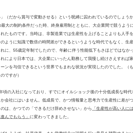
い」（だから賞与で変動させる）という呪縛に囚われているのでしょう
の最大の制約条件だった時、終身雇用制とともに、大企業間で競うよう
されたものです。当時は、非製造業では生産性を上げることよりも人手
今のように知識で数倍の時間差ができるというような時代でもなく、生
れに、55歳定年制でしたので、年齢に伴う性能低下もさほどではなか
これにより日本では、大企業にいったん勤務して我慢し続けさえすれば
ローンを与信できるという世界でもまれな状況が実現したのでした。（
たのですが）
80年頃の入社になっており、すでにオイルショック後の十分低成長な時代
しか会社にはいません。低成長で、かつ情報量と思考力で生産性に差が
ものは、かつての「できるだけ辞めさせない」から
「生産性が高い人に
へ進んでもらう」
に変わってきました。