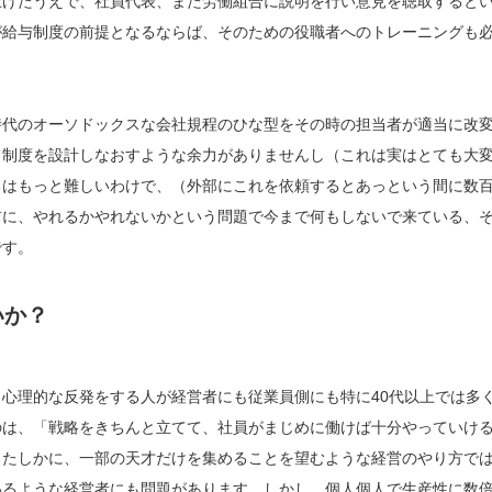
上げたうえで、社員代表、また労働組合に説明を行い意見を聴取すると
が給与制度の前提となるならば、そのための役職者へのトレーニングも
時代のオーソドックスな会社規程のひな型をその時の担当者が適当に改
て制度を設計しなおすような余力がありませんし（これは実はとても大
るはもっと難しいわけで、（外部にこれを依頼するとあっという間に数
前に、やれるかやれないかという問題で今まで何もしないで来ている、
です。
いか？
心理的な反発をする人が経営者にも従業員側にも特に40代以上では多
のは、「戦略をきちんと立てて、社員がまじめに働けば十分やっていけ
。たしかに、一部の天才だけを集めることを望むような経営のやり方で
いるような経営者にも問題があります。しかし、個人個人で生産性に数