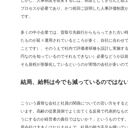
しかし、人事制度を改変するには、制度としてきちんと組
プロセスが必要であり、かつ前回ご説明した人事評価制度
です。
多くの中小企業では、昔取引先銀行からもらってきた古い
たものが延々運用されているところが多く、自社に合わせ
ことです）、そのうえで社内で評価者研修を設計し実施す
円なのを知っているのでそれもできない）必要などうか以
そも規程が形骸化しているというのが実情の会社が多いの
結局、給料は今でも減っているのではな
こういう露骨な会社と社員の関係についての言い方をすると
います。高齢の従業員側でよく出てくる反発で代表的なも
うにするのが経営者の責任ではないか？」というものです
底会社は大きくはなりませんで、社員の能力不足を嘆いて