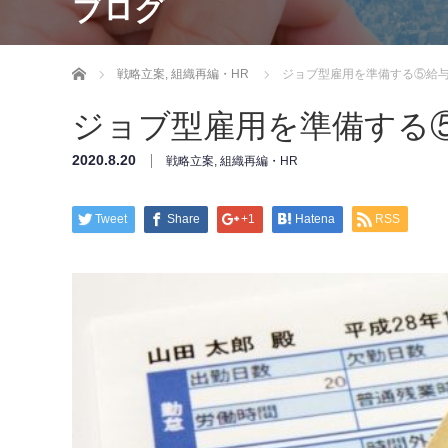
ブログ
ホーム
戦略立案
,
組織再編・HR
ジョブ型雇用を準備する⑤給
ジョブ型雇用を準備する
2020.8.20
戦略立案
,
組織再編・HR
Tweet
Share
+1
Hatena
RSS