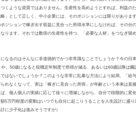
につくような資質ではありません。生産性を高めようとすれば、利益の
戦略」として正しく、中小企業には、そのポジションには限りがありま
のポジションで稼ぎ出す収益に見合った所得水準にしなければ、その分
になります。それでは数倍の生産性を持つ、「必要な人材」をつなぎ留
」になるのはそんなに非道徳的でかつ非常識なことでしょうか？今の日
や、50歳になると役職定年制度で所得が減る、あるいは60歳以降は嘱
正ではないでしょうか？このような非常に乱暴な方法により結局、「給
守られなくなって、実は「稼ぎに見合った所得」が年齢という本来は直
らば、個人個人の実績に応じて徐々に増減しながら、自分で段階的に変
額5万円程度の変動はいつでも自分に起こりうることを人生設計に盛り
余計に少子化は進みそうですが）