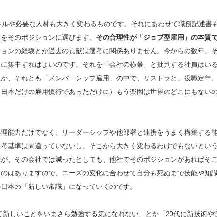
キルや必要な人材も大きく変わるものです。それにあわせて職務記述書
人をそのポジションに選びます。
その合理性が「ジョブ型雇用」の本質
ションの経験とか過去の貢献は選考に関係ありません。今からの数年、
とに集中すればよいのです。それを「会社の横暴」と批判する社員はい
るか、それとも「メンバーシップ雇用」の中で、リストラと、役職定年
（日本だけの雇用慣行であっただけに）もう楽園は世界のどこにもない
処理能力だけでなく、リーダーシップや他部署と連携をうまく構築する
選考基準は間違っていないし、そこから大きく変わるわけでもないとい
所が、その会社では減ったとしても、他社でそのポジションがあればそ
うのはありますので、ニーズの変化に合わせて自分も死ぬまで技能や知
の日本の「新しい常識」になっていくのです。
って新しいことをいまさら勉強する気になれない」とか「20代に新技術や