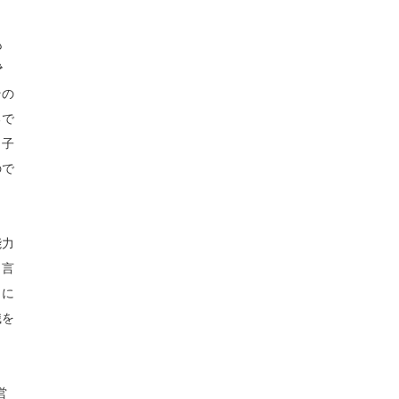
も
で
その
るで
、子
ので
能力
う言
こに
識を
営