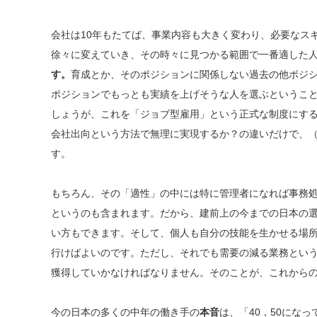
会社は10年もたてば、事業内容も大きく変わり、必要なス
徐々に変えていき、その時々に見つかる範囲で一番適した
す。
育成とか、そのポジションに関係しない過去の他ポジ
ポジションでもっとも実績を上げそうな人を選ぶというこ
しょうが、これを「ジョブ型雇用」という正式な制度にす
会社出向という方法で無理に実現するか？の違いだけで、
す。
もちろん、その「適性」の中には特に管理者になれば事務
というのも含まれます。だから、建前上の今までの日本の
い方もできます。そして、個人も自分の技能を生かせる場
行けばよいのです。ただし、それでも需要の減る業務とい
獲得していかなければなりません。そのことが、これから
今の日本の多くの中年の働き手の
本音
は、「40，50にな