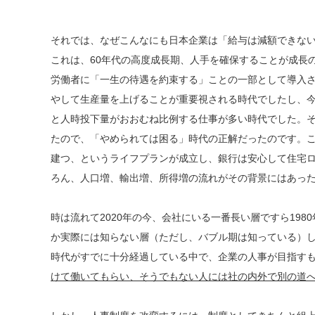
それでは、なぜこんなにも日本企業は「給与は減額できな
これは、60年代の高度成長期、人手を確保することが成長
労働者に「一生の待遇を約束する」ことの一部として導入
やして生産量を上げることが重要視される時代でしたし、
と人時投下量がおおむね比例する仕事が多い時代でした。そ
たので、「やめられては困る」時代の正解だったのです。
建つ、というライフプランが成立し、銀行は安心して住宅
ろん、人口増、輸出増、所得増の流れがその背景にはあっ
時は流れて2020年の今、会社にいる一番長い層ですら19
か実際には知らない層（ただし、バブル期は知っている）
時代がすでに十分経過している中で、企業の人事が目指す
けて働いてもらい、そうでもない人には社の内外で別の道