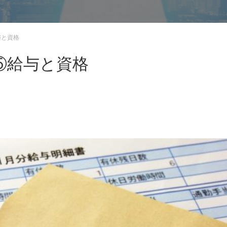
与と資格
⑤給与と資格