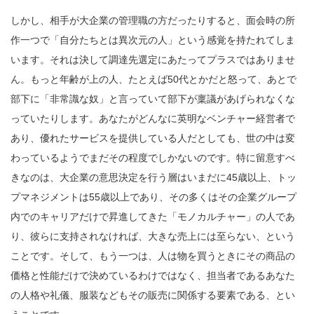
しかし、相手が大企業の管理職の方だったりすると、面会時の所
作一つで「自分たちとは異次元の人」という感覚を持たれてしま
います。それは決して調達先選定にあたってプラスではありませ
ん。もっと年齢が上の人、たとえば50代とかだと怒って、あとで
部下に「非常識な奴」と言っていて部下が稟議があげられなくな
っていたりします。あなたがどんなに英明なベンチャー経営者で
あり、優れたサービスを提供している人だとしても、世の中は変
わっているようでまだその程度でしかないのです。特に留意すべ
きなのは、大企業の意思決定を行う層はいまだに45歳以上、トッ
プマネジメントは55歳以上であり、その多くはその企業グループ
内でのキャリアだけで昇進してきた「モノカルチャー」の人であ
り、彼らに支持されなければ、大きな売上には至らない、という
ことです。そして、もう一つは、人は物を買うときにその商品の
価格と性能だけで決めているわけではなく、担当者であるあなた
の人格や礼儀、服装などもその販売に関係する要素である、とい