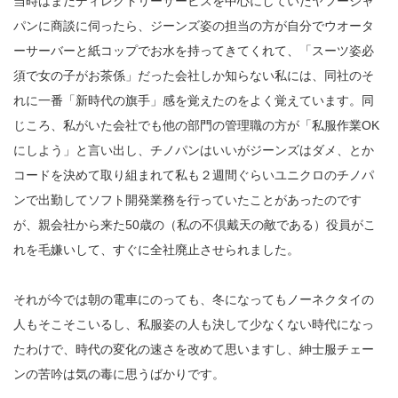
当時はまだディレクトリーサービスを中心にしていたヤフージャ
パンに商談に伺ったら、ジーンズ姿の担当の方が自分でウオータ
ーサーバーと紙コップでお水を持ってきてくれて、「スーツ姿必
須で女の子がお茶係」だった会社しか知らない私には、同社のそ
れに一番「新時代の旗手」感を覚えたのをよく覚えています。同
じころ、私がいた会社でも他の部門の管理職の方が「私服作業OK
にしよう」と言い出し、チノパンはいいがジーンズはダメ、とか
コードを決めて取り組まれて私も２週間ぐらいユニクロのチノパ
ンで出勤してソフト開発業務を行っていたことがあったのです
が、親会社から来た50歳の（私の不倶戴天の敵である）役員がこ
れを毛嫌いして、すぐに全社廃止させられました。
それが今では朝の電車にのっても、冬になってもノーネクタイの
人もそこそこいるし、私服姿の人も決して少なくない時代になっ
たわけで、時代の変化の速さを改めて思いますし、紳士服チェー
ンの苦吟は気の毒に思うばかりです。