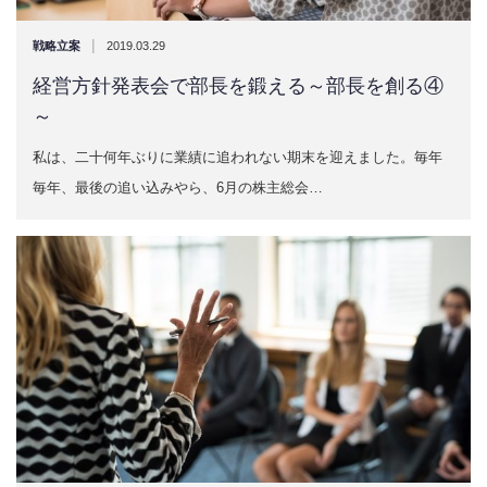
|
戦略立案
2019.03.29
経営方針発表会で部長を鍛える～部長を創る④
～
私は、二十何年ぶりに業績に追われない期末を迎えました。毎年
毎年、最後の追い込みやら、6月の株主総会…