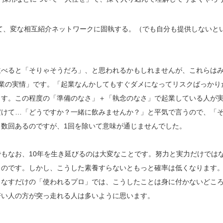
て、変な相互紹介ネットワークに固執する。（でも自分も提供しないと
並べると「そりゃそうだろ」、と思われるかもしれませんが、これらは
業の実情」です。「起業なんかしてもすぐダメになってリスクばっかり
ます。この程度の「準備のなさ」＋「執念のなさ」で起業している人が
だけて…「どうですか？一緒に飲みませんか？」と平気で言うので、「
数回あるのですが、1回を除いて意味が通じませんでした。
もなお、10年を生き延びるのは大変なことです。努力と実力だけでは
ものです。しかし、こうした素養すらないともっと確率は低くなります
こなすだけの「使われるプロ」では、こうしたことは身に付かないどこ
若い人の方が突っ走れる人は多いように思います。