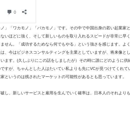
モノ」「ワカモノ」「バカモノ」です。その中で中国出身の若い起業家
はないほどに強く、そして新しいものを取り入れるスピードが非常に早
りません。「成功するためなら何でもやる」という強さを感じます。よ
社は、今はビジネスコンサルティングを主業としていますが、将来像と
います。(久しぶりにこの話をしましたが）その時に誰にどのように供
ですが、ちゃんとした人はたいてい私よりも先にVCが見つけてくれて
業家というのは残されたマーケットの可能性があるとも思っています。
打破し、新しいサービスと雇用を生んでいく確率は、日本人のそれより