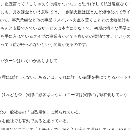
、正直言って「こりゃ長くは続かないな」と思う(そして私は遠慮なく
んにも、月次課金という意味では、「創業支援はほとんど短命なのでラ
ていて、事業承継など他の事業ドメインへ力点を置くこととの比較検討も
きちんと支援できているサービスは本当に少なくて、初期の様々な需要
ンを手に入れているタイプの事業者がとても多いのが実情です。という
わって収益が得られないという問題があるのです。
るパターンはいくつかありまして…
管理には詳しくない。あるいは、それに詳しい命運を共にできるパート
。けれども今、実際に顧客はいない（ニーズは実際には顕在化していな
どの一般社会の「自己規制」に縛られている。
れを他社でも有効であると思っている。
、採用などについて「人任せ」で、深く入り込んで理解してうまくやろ