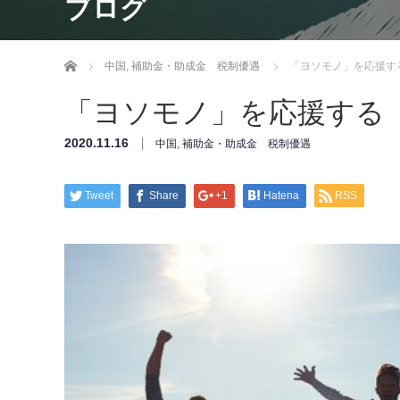
ブログ
ホーム
中国
,
補助金・助成金 税制優遇
「ヨソモノ」を応援す
「ヨソモノ」を応援する
2020.11.16
中国
,
補助金・助成金 税制優遇
Tweet
Share
+1
Hatena
RSS