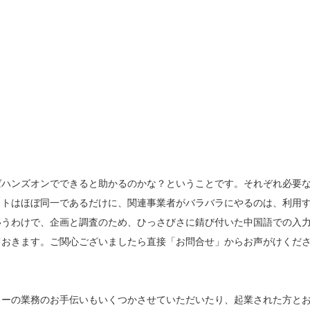
ばハンズオンでできると助かるのかな？ということです。それぞれ必要
ットはほぼ同一であるだけに、関連事業者がバラバラにやるのは、利用
いうわけで、企画と調査のため、ひっさびさに錆び付いた中国語での入
ておきます。ご関心ございましたら直接「お問合せ」からお声がけくだ
ャーの業務のお手伝いもいくつかさせていただいたり、起業された方と