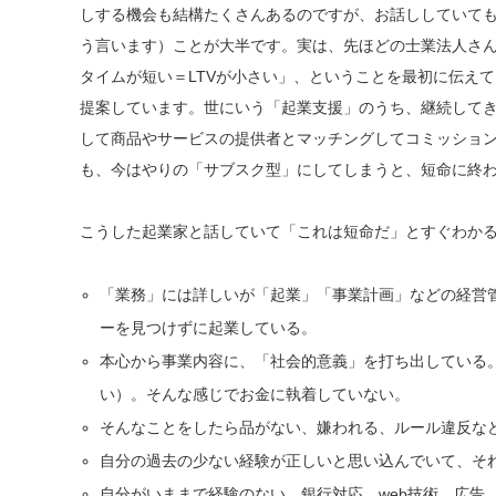
しする機会も結構たくさんあるのですが、お話ししていても
う言います）ことが大半です。実は、先ほどの士業法人さ
タイムが短い＝LTVが小さい」、ということを最初に伝え
提案しています。世にいう「起業支援」のうち、継続して
して商品やサービスの提供者とマッチングしてコミッショ
も、今はやりの「サブスク型」にしてしまうと、短命に終
こうした起業家と話していて「これは短命だ」とすぐわか
「業務」には詳しいが「起業」「事業計画」などの経営
ーを見つけずに起業している。
本心から事業内容に、「社会的意義」を打ち出している
い）。そんな感じでお金に執着していない。
そんなことをしたら品がない、嫌われる、ルール違反な
自分の過去の少ない経験が正しいと思い込んでいて、そ
自分がいままで経験のない、銀行対応、web技術、広告