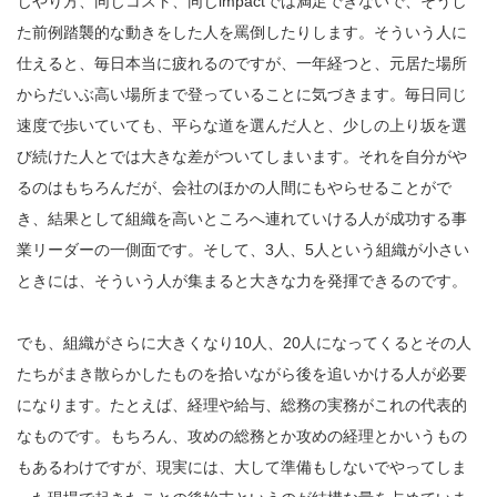
じやり方、同じコスト、同じimpactでは満足できないで、そうし
た前例踏襲的な動きをした人を罵倒したりします。そういう人に
仕えると、毎日本当に疲れるのですが、一年経つと、元居た場所
からだいぶ高い場所まで登っていることに気づきます。毎日同じ
速度で歩いていても、平らな道を選んだ人と、少しの上り坂を選
び続けた人とでは大きな差がついてしまいます。それを自分がや
るのはもちろんだが、会社のほかの人間にもやらせることがで
き、結果として組織を高いところへ連れていける人が成功する事
業リーダーの一側面です。そして、3人、5人という組織が小さい
ときには、そういう人が集まると大きな力を発揮できるのです。
でも、組織がさらに大きくなり10人、20人になってくるとその人
たちがまき散らかしたものを拾いながら後を追いかける人が必要
になります。たとえば、経理や給与、総務の実務がこれの代表的
なものです。もちろん、攻めの総務とか攻めの経理とかいうもの
もあるわけですが、現実には、大して準備もしないでやってしま