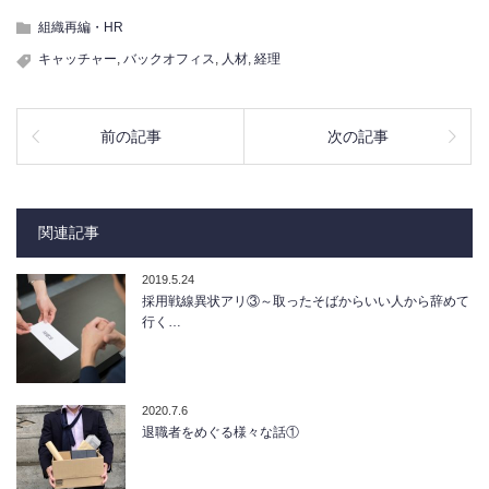
組織再編・HR
キャッチャー
,
バックオフィス
,
人材
,
経理
前の記事
次の記事
関連記事
2019.5.24
採用戦線異状アリ③～取ったそばからいい人から辞めて
行く…
2020.7.6
退職者をめぐる様々な話①