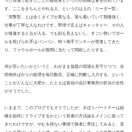
った現場で起きたことの後始末というのが結構な量を占めていま
す。ここをきちんとやれる人、というのは上の「リーダー型」
「突撃型」とは全くタイプが異なる、落ち着いていて我慢強く、
仕事が丁寧な人なわけです。野球で言えばキャッチャー、その人
が後逸すると点が入る。でも顔も見えないし、すごい勢いでボー
ルを投げられ手はパンパン、時々相手ランナ―が突進してきた
り、ファウルボールが股間に当たって悶絶したりする…
何が言いたいかというと、わがまま放題の現場を見守りつつ、全
部例外ばかりの処理を毎日数百、正確に判断し入力する、という
ことがどんなに大変か…たとえば冒頭の会計事務所の担当の女性
がそうでした。
いままで、このブログでもそうでしたが、きぼうパートナーは組
織を如何にドライブするかという前者の方法論をメインに扱って
きたわけですが、やむを得ない事情で後者に専従してみると、見