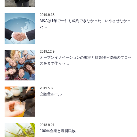
2019.9.13
M&Aは1年で一件も成約できなかった。いやさせなかっ
た…
2019.12.9
オープンイノベーションの現実と対策④～協働のプロセ
スをまず作ろう…
2019.5.6
交際費ルール
2018.9.21
100年企業と農耕民族