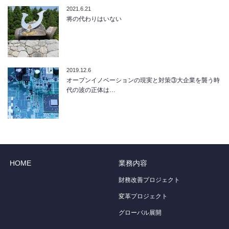
2021.6.21
将の代わりはいない
2019.12.6
オープンイノベーションの現実と対策③大企業を襲う時
代の波の正体は…
HOME
業務内容
財務改善プロジェクト
変革プロジェクト
グローバル展開