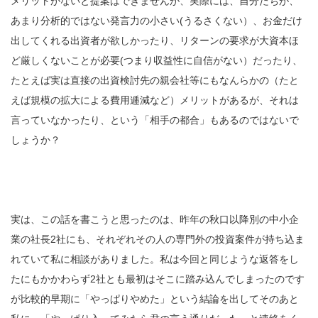
メリットがないと提案はできませんが、実際には、自分たちが、
あまり分析的ではない発言力の小さい(うるさくない）、お金だけ
出してくれる出資者が欲しかったり、リターンの要求が大資本ほ
ど厳しくないことが必要(つまり収益性に自信がない）だったり、
たとえば実は直接の出資検討先の親会社等にもなんらかの（たと
えば規模の拡大による費用逓減など）メリットがあるが、それは
言っていなかったり、という「相手の都合」もあるのではないで
しょうか？
実は、この話を書こうと思ったのは、昨年の秋口以降別の中小企
業の社長2社にも、それぞれその人の専門外の投資案件が持ち込ま
れていて私に相談がありました。私は今回と同じような返答をし
たにもかかわらず2社とも最初はそこに踏み込んでしまったのです
が比較的早期に「やっぱりやめた」という結論を出してそのあと