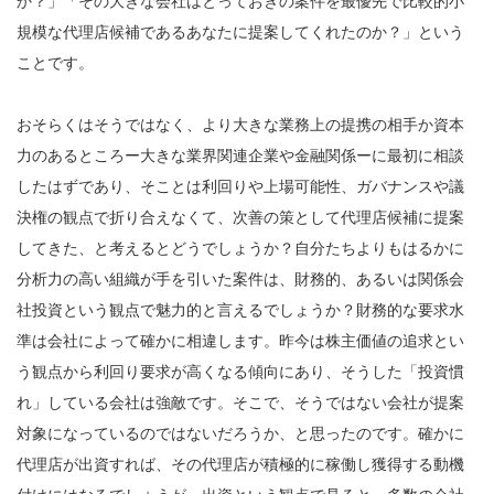
か？」「その大きな会社はとっておきの案件を最優先で比較的小
規模な代理店候補であるあなたに提案してくれたのか？」という
ことです。
おそらくはそうではなく、より大きな業務上の提携の相手か資本
力のあるところー大きな業界関連企業や金融関係ーに最初に相談
したはずであり、そことは利回りや上場可能性、ガバナンスや議
決権の観点で折り合えなくて、次善の策として代理店候補に提案
してきた、と考えるとどうでしょうか？自分たちよりもはるかに
分析力の高い組織が手を引いた案件は、財務的、あるいは関係会
社投資という観点で魅力的と言えるでしょうか？財務的な要求水
準は会社によって確かに相違します。昨今は株主価値の追求とい
う観点から利回り要求が高くなる傾向にあり、そうした「投資慣
れ」している会社は強敵です。そこで、そうではない会社が提案
対象になっているのではないだろうか、と思ったのです。確かに
代理店が出資すれば、その代理店が積極的に稼働し獲得する動機