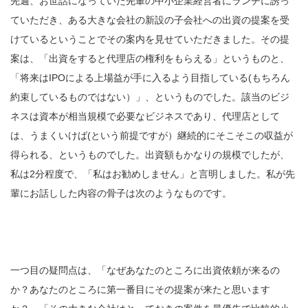
先週、お世話になっていた先輩の中小企業経営者にランチに誘っ
ていただき、ある大きな会社の新設の子会社への出資の提案を受
けているということでその案内を見せていただきました。その提
案は、「出資をすると代理店の権利をもらえる」というものと、
「将来はIPOによる上場益が手に入るよう目指している(もちろん
約束しているものではない）」、というものでした。
該当のビジ
ネスは資本が相当規模で必要なビジネスであり、代理店として
は、うまくいけば
(
という前提ですが）継続的にそこそこの収益が
得られる、というものでした。
出資額もかなりの規模でしたが、
私は2分程度で、「私はお勧めしません」と言明しました。私が先
輩にお話しした内容の骨子は次のようなものです。
一つ目の疑問点は、「なぜあなたのところに出資依頼が来るの
か？あなたのところに第一番目にその提案が来たと思います