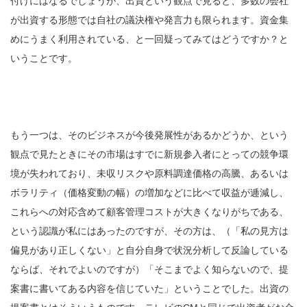
付けにはなるでしょうが、出資という観点で見ると、多数の会社
が出資する形態では自社の議決権や発言力も限られます。資金集
めにうまく利用されている、と一回疑ってみてはどうですか？と
いうことです。
もう一つは、そのビジネスが今後発展性があるかどうか、という
観点で見たときにその市場はすでに新規参入者にとっての競争環
境が失われており、未収リスクや原料調達価格の高騰、あるいは
ボラリティ（価格変動の幅）の増加などに比べて収益が逓減し、
これらへの対応含めて顧客管理コストが大きくなりがちである、
という認識が私にはあったのですが、その方は、（「私の見方は
偏見があり正しくない」と自分自身で状況分析して反論している
ならば、それでよいのですが）「そこまでよく知らないので、提
案書に書いてある内容を信じていた」ということでした。出資の