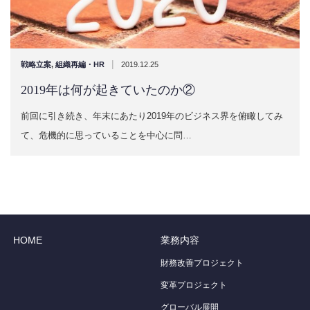
|
戦略立案
,
組織再編・HR
2019.12.25
2019年は何が起きていたのか②
前回に引き続き、年末にあたり2019年のビジネス界を俯瞰してみ
て、危機的に思っていることを中心に問…
HOME
業務内容
財務改善プロジェクト
変革プロジェクト
グローバル展開