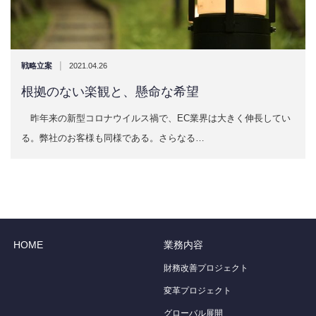
|
戦略立案
2021.04.26
根拠のない楽観と、懸命な希望
昨年来の新型コロナウイルス禍で、EC業界は大きく伸長してい
る。弊社のお客様も同様である。さらなる…
HOME
業務内容
財務改善プロジェクト
変革プロジェクト
グローバル展開