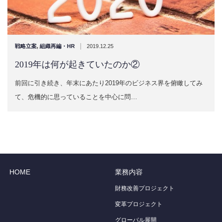
|
戦略立案
,
組織再編・HR
2019.12.25
2019年は何が起きていたのか②
前回に引き続き、年末にあたり2019年のビジネス界を俯瞰してみ
て、危機的に思っていることを中心に問…
HOME
業務内容
財務改善プロジェクト
変革プロジェクト
グローバル展開