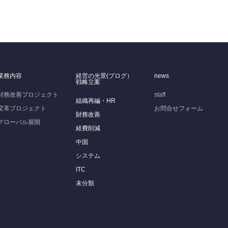
業務内容
経営の光景(ブログ）
news
戦略立案
財務改善プロジェクト
staff
組織再編・HR
変革プロジェクト
お問合せフォーム
財務改善
グローバル展開
経費削減
中国
システム
ITC
未分類