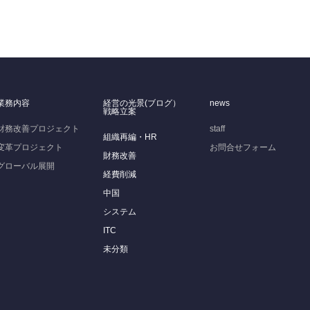
業務内容
経営の光景(ブログ）
news
戦略立案
財務改善プロジェクト
staff
組織再編・HR
変革プロジェクト
お問合せフォーム
財務改善
グローバル展開
経費削減
中国
システム
ITC
未分類