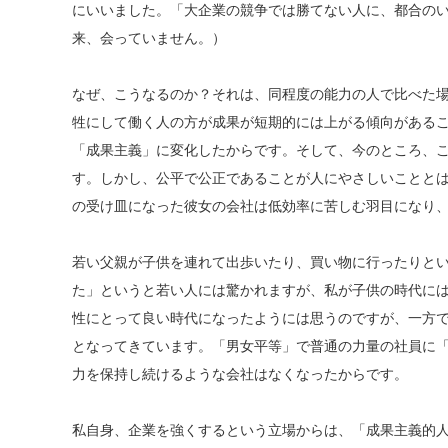
にいいました。「大企業の競争では勝てない人に、都合のい
来、会っていません。）
なぜ、こうなるのか？それは、同程度の能力の人で比べた
牲にして働く人の方が成果が短期的には上がる傾向がある
「成果主義」に変化したからです。そして、今のところ、
す。しかし、公平で公正であることが人にやさしいことと
の受け皿になった彼女の会社は低効率に苦しむ羽目になり
若い父親が子供を連れて出歩いたり、買い物に行ったりと
た」というと若い人には驚かれますが、私が子供の時代に
性にとって良い時代になったようには思うのですが、一方
となってきています。「男女平等」で普通の力量の社員に
力を保持し続けるような会社はなくなったからです。
私自身、企業を強くするという立場からは、「成果主義的