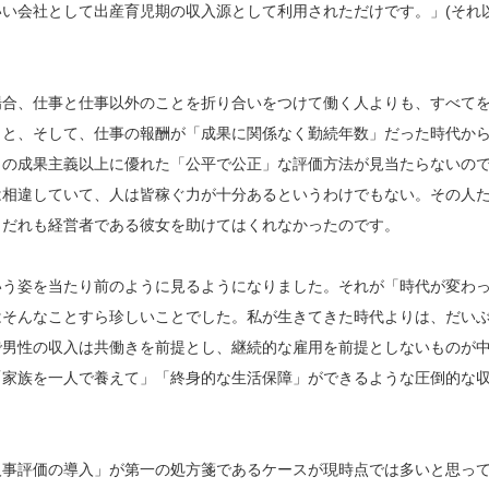
い会社として出産育児期の収入源として利用されただけです。」(それ
場合、仕事と仕事以外のことを折り合いをつけて働く人よりも、すべて
こと、そして、仕事の報酬が「成果に関係なく勤続年数」だった時代か
この成果主義以上に優れた「公平で公正」な評価方法が見当たらないの
は相違していて、人は皆稼ぐ力が十分あるというわけでもない。その人
、だれも経営者である彼女を助けてはくれなかったのです。
いう姿を当たり前のように見るようになりました。それが「時代が変わ
はそんなことすら珍しいことでした。私が生きてきた時代よりは、だい
で男性の収入は共働きを前提とし、継続的な雇用を前提としないものが
「家族を一人で養えて」「終身的な生活保障」ができるような圧倒的な
人事評価の導入」が第一の処方箋であるケースが現時点では多いと思っ