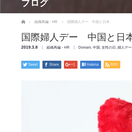
ブログ
ホーム
組織再編・HR
国際婦人デー 中国と日本
国際婦人デー 中国と日
2019.3.8
組織再編・HR
Domani
,
中国
,
女性の日
,
婦人デー
Tweet
Share
+1
Hatena
RSS