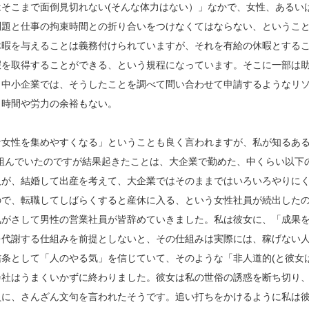
そこまで面倒見切れない(そんな体力はない）」なかで、女性、あるい
問題と仕事の拘束時間との折り合いをつけなくてはならない、というこ
休暇を与えることは義務付けられていますが、それを有給の休暇とする
暇を取得することができる、という規程になっています。そこに一部は
も中小企業では、そうしたことを調べて問い合わせて申請するようなリ
も時間や労力の余裕もない。
な女性を集めやすくなる」ということも良く言われますが、私が知るあ
組んでいたのですが結果起きたことは、大企業で勤めた、中くらい以下
人が、結婚して出産を考えて、大企業ではそのままではいろいろやりに
ので、転職してしばらくすると産休に入る、という女性社員が続出した
気がさして男性の営業社員が皆辞めていきました。私は彼女に、「成果
を代謝する仕組みを前提としないと、その仕組みは実際には、稼げない
条として「人のやる気」を信じていて、そのような「非人道的(と彼女
会社はうまくいかずに終わりました。彼女は私の世俗の誘惑を断ち切り
員に、さんざん文句を言われたそうです。追い打ちをかけるように私は