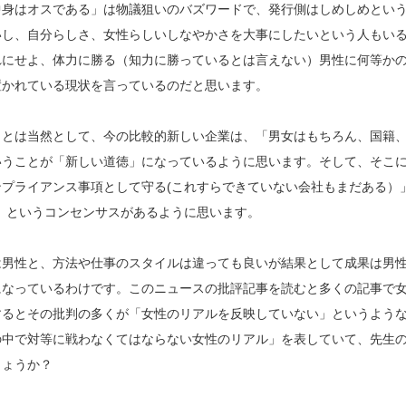
中身はオスである」は物議狙いのバズワードで、発行側はしめしめとい
いし、自分らしさ、女性らしいしなやかさを大事にしたいという人もい
れにせよ、体力に勝る（知力に勝っているとは言えない）男性に何等か
置かれている現状を言っているのだと思います。
ことは当然として、今の比較的新しい企業は、「男女はもちろん、国籍
いうことが「新しい道徳」になっているように思います。そして、そこ
プライアンス事項として守る(これすらできていない会社もまだある）
」というコンセンサスがあるように思います。
は男性と、方法や仕事のスタイルは違っても良いが結果として成果は男
になっているわけです。このニュースの批評記事を読むと多くの記事で
するとその批判の多くが「女性のリアルを反映していない」というよう
の中で対等に戦わなくてはならない女性のリアル」を表していて、先生
しょうか？