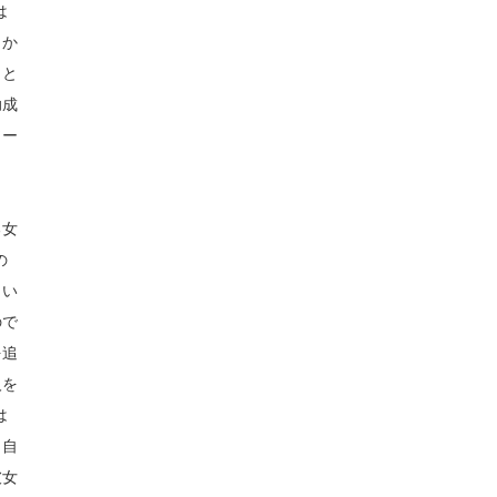
は
とか
こと
助成
ソー
る女
の
くい
ので
を追
人を
は
、自
彼女