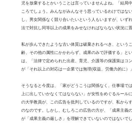
児を放棄するとかいうことは言っていませんよね。「結局
ころでしょう。みんながみんなそう思っているわけではな
し、男女関係なく競り合いたいという人もいますが、いず
法で対抗し同等以上の成果をみせなければならない状況に
私が歩んできたような古い体質は破棄されるべき、という
齢、その他の属性にかかわらず、成果のみで評価する」と
は、「法律で定められた出産、育児、介護等の保護策はコン
が「それ以上の対応は一企業では無理(収益、労働力的に）
そうなると今度は、「家がどうこうは関係なく、仕事場で
上に出していかなくてはならない」が女性をめぐるルール
の大学教員が、この広告を批判しているのですが、私から
のなのです。しかし、むしろこの広告の方が、「成果主義
が「成果主義の厳しさ」を理解できていないのではないで