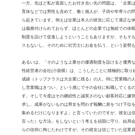
一方、先ほど私が直面したお付き合い先の問題は、「企業は
育休などでは男性も含めて、働く個人が、子供や年寄りの
ら起きています。例えば企業は本人の状況に応じて適正な
は義務付けられておらず、ほとんどの企業では無給での休
制度を設けて促進しようということもありますが、そもそ
スもないし、そのために社労士にお金を払う、という姿勢
あるいは、「そのような上乗せの優遇制度を設けると優秀
性経営者の会社(小規模）は、こうしたことに積極的に取り
成績（トップクラスは大企業に残る）の人、特に営業職の
し営業職はきつい、という感じでその会社に転職してくる
す。そして今度はその継続性と誠実さのない顧客対応に嫌
求し、成果がないものは男女を問わず報酬に差をつけ下位
集めるだけになりますよ」と言っていたのですが、彼女は信
言った）な方法」をしないという考えを頑固に守り、結局
らの信仰に殉じたわけですが、その彼女は信じていた従業