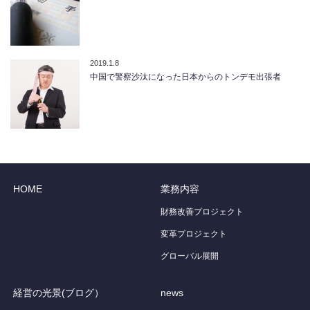
2019.1.8
中国で警察沙汰になった日本からのトンデモ出張者
HOME
業務内容
財務改善プロジェクト
変革プロジェクト
グローバル展開
経営の光景(ブログ）
news