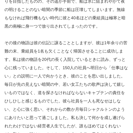
りを目指したものの、その遥か手前で、船は氷に阻まれやがて夜
の明けることのない暗闇の季節に船は圧壊してしまいます。無線
もなければ飛行機もない時代に彼と40名ほどの乗組員は極寒と暗
黒の南極に身一つで放り出されてしまったのです。
その後の物語は彼の伝記に譲ることとしますが、彼は1年余りの苦
難の末、乗組員を1名も欠くことなく帰国させることに成功しま
す。私は彼の物語を20代の長く入院しているときに読み、ずっと
心に残っていました。そして、150人の社員へ明日から「仕事はな
い」との説明に一人で向かうとき、彼のことを思い出しました。
毎日が先の見えない暗闇の中、若い女工たちの歌声は決して嬉し
いものではなく、道を探さなければならないキャプテンの責任を
ひしひしと感じるものでした。
彼ら社員を一人も死なせはしな
い、と心に強く思い、それからの数か月毎日シャクルトンのよう
にありたいと思って過ごしました。私も決して何かを成し遂げら
れたわけではない経営者人生でしたが、誰もほめてはくれない