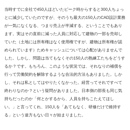
当時すでに全社で450人ほどいたピーク時からすると300人ちょっ
とに減少していたのですが、そのうち最大の150人のCAD設計業務
が一気になくなる、つまり売上が半減する、ということでもあり
ます。実はその直前に減った人員に対応して建物の一部を売却し
ていた（土地には所有権はなく使用権ですが、建物は所有権が認
められています）ためキャッシュについては心配がありませんで
した。しかし、問題は当てもなくその150人の熟練工たちをどうす
るか？です。もちろん、このような状況では、それなりの補償を
行って労働契約を解除するような合法的方法もありました。しか
し、それは私としてはやりたくなかった。経営ってそれですべて
終わりなのか？という疑問がありました。日本側の部長も同じ気
持ちだったのか「何とかするから、人員を持ちこたえてほし
い。」と言ってくれ、150人を「あてもなく、研修だけで維持す
る」という途方もない日々が始まりました。