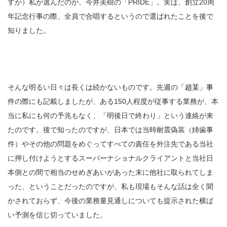
すが）私が選んだのが、
今井美樹の「PRIDE」。実は、創立20周
年記念行事の際、全員で合唱するというので選ばれたことを後で
知りました
。
そんな明るい日々は長くは続かないものです。先週の
「趙某」事
件
の際にも記載しましたが、ある150人程度が従事する業務が、本
当に私にも何の予兆もなく、「明後日で終わり」という連絡が来
たのです。後で知ったのですが、日本では当時耐震偽装（姉歯事
件）やその他の問題をめぐってすべての責任を外注先である当社
に押し付けようとするスーパーナショナルクライアントと当社日
本側との間で相当のせめぎあいがあった末に他社に取られてしま
った、ということだったのですが、私も現場もそんな話は全く聞
かされておらず、今後の業務量見通しについても提示された横ば
い予測を信じ切っていました。