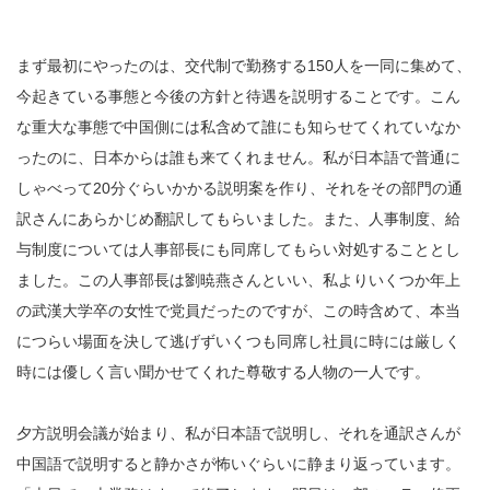
まず最初にやったのは、交代制で勤務する150人を一同に集めて、
今起きている事態と今後の方針と待遇を説明することです。こん
な重大な事態で中国側には私含めて誰にも知らせてくれていなか
ったのに、日本からは誰も来てくれません。私が日本語で普通に
しゃべって20分ぐらいかかる説明案を作り、それをその部門の通
訳さんにあらかじめ翻訳してもらいました。また、人事制度、給
与制度については人事部長にも同席してもらい対処することとし
ました。この人事部長は劉暁燕さんといい、私よりいくつか年上
の武漢大学卒の女性で党員だったのですが、この時含めて、本当
につらい場面を決して逃げずいくつも同席し社員に時には厳しく
時には優しく言い聞かせてくれた尊敬する人物の一人です。
夕方説明会議が始まり、私が日本語で説明し、それを通訳さんが
中国語で説明すると静かさが怖いぐらいに静まり返っています。