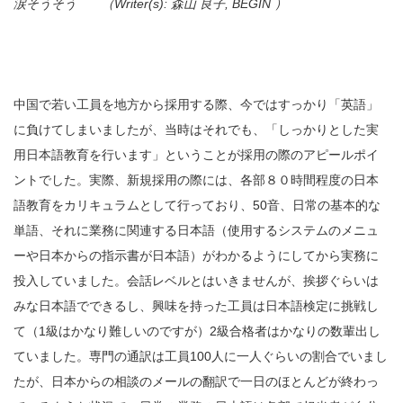
涙そうそう （Writer(s): 森山 良子, BEGIN ）
中国で若い工員を地方から採用する際、今ではすっかり「英語」
に負けてしまいましたが、当時はそれでも、「しっかりとした実
用日本語教育を行います」ということが採用の際のアピールポイ
ントでした。実際、新規採用の際には、各部８０時間程度の日本
語教育をカリキュラムとして行っており、50音、日常の基本的な
単語、それに業務に関連する日本語（使用するシステムのメニュ
ーや日本からの指示書が日本語）がわかるようにしてから実務に
投入していました。会話レベルとはいきませんが、挨拶ぐらいは
みな日本語でできるし、興味を持った工員は日本語検定に挑戦し
て（1級はかなり難しいのですが）2級合格者はかなりの数輩出し
ていました。専門の通訳は工員100人に一人ぐらいの割合でいまし
たが、日本からの相談のメールの翻訳で一日のほとんどが終わっ