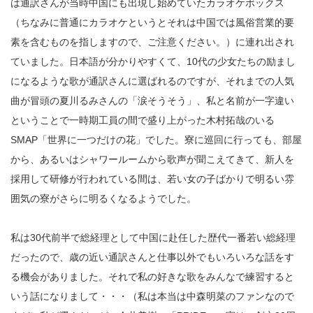
は通訳さんが当時中国にも出現し始めていたカラオケボックス
（ちなみに普通にカラオケというとそれは中国では風俗営業的要
素を含むものを指しますので、ご注意ください。）に連れ出され
ていました。日本語が分かりやすくて、10代の少女たちの励まし
になるような歌が通訳さんに選ばれるのですが、それまでの人気
曲が冒頭の夏川るみさんの「涙そうそう」、私と名前が一字違い
ということで一時期工員の間で盛り上がった木村拓哉のいる
SMAP「世界に一つだけの花」でした。寮に巡回に行っても、部屋
から、あるいはシャワールームから歌声が聞こえてきて、新人を
採用して研修が行われている間は、若い女の子ばかりで明るい雰
囲気の寮がさらに明るくなるようでした。
私は30代前半で総経理として中国に赴任した歴代一番若い総経理
だったので、歳の近い通訳さんと仕事以外でもいろいろな話をす
る機会がありました。それで私の好きな歌をみんなで練習すると
いう話になりまして・・・（私は本当は中森明菜のファンなので