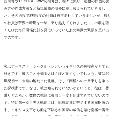
語研修やTOYOTA WAYの研修は、徐々に減り、屋根の伏図の読
み方や作成方法など新規業務の研修に差し替えられていきまし
た。その過程で3割程度の社員は自主退社していきましたが、残り
の社員は苦難の時期を一緒に乗り越えてくれました。この歌を聴
くたびに毎日現場に顔を見にいっていたあの時期の緊張を思い出
すのです。
私はアーネスト・シャクルトンというイギリスの探検家がとても
好きです。彼のことを知る人はさほど多くないでしょう。彼は20
世紀初めに未踏の地だった北極、そして南極への一番乗りを争っ
た探検家です。なぜ、彼は知られていないかというと、彼は一番
乗りどころか、数度の挑戦に失敗し一度も到達できていないので
す。特に第一次世界大戦前には、戦費調達に苦労する国家財政の
中、イギリス女王から船を下賜され国家の威信を賭け南極一番乗