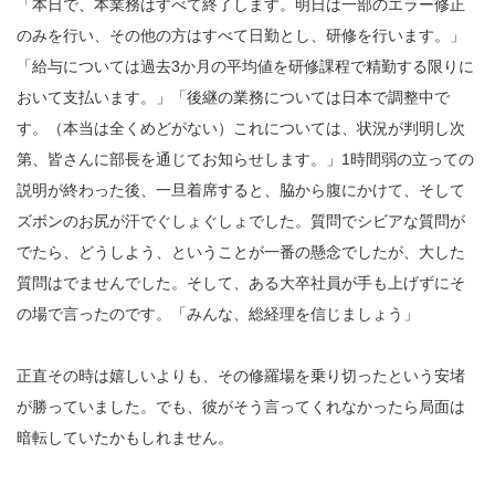
「本日で、本業務はすべて終了します。明日は一部のエラー修正
のみを行い、その他の方はすべて日勤とし、研修を行います。」
「給与については過去3か月の平均値を研修課程で精勤する限りに
おいて支払います。」「後継の業務については日本で調整中で
す。（本当は全くめどがない）これについては、状況が判明し次
第、皆さんに部長を通じてお知らせします。」1時間弱の立っての
説明が終わった後、一旦着席すると、脇から腹にかけて、そして
ズボンのお尻が汗でぐしょぐしょでした。質問でシビアな質問が
でたら、どうしよう、ということが一番の懸念でしたが、大した
質問はでませんでした。そして、ある大卒社員が手も上げずにそ
の場で言ったのです。「みんな、総経理を信じましょう」
正直その時は嬉しいよりも、その修羅場を乗り切ったという安堵
が勝っていました。でも、彼がそう言ってくれなかったら局面は
暗転していたかもしれません。