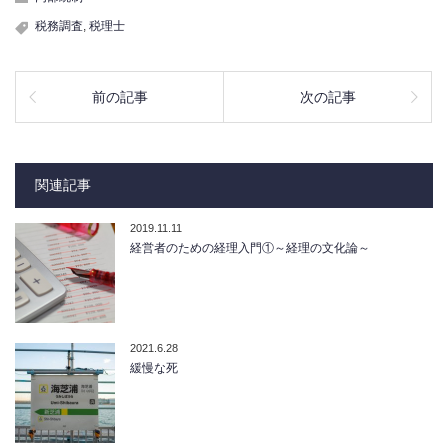
税務調査
,
税理士
前の記事
次の記事
関連記事
2019.11.11
経営者のための経理入門①～経理の文化論～
2021.6.28
緩慢な死