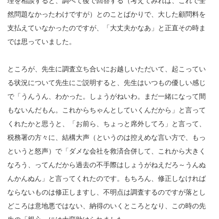
理を相談すると、調べて後で回答する（考えてみれば、これで全
然問題なかったわけですが）とのことばかりで、大した顧問料を
支払えていなかったのですが、「大丈夫かなあ」と正直その時ま
では思っていました。
ところが、先生に調査立ち合いにお越しいただいて、起こってい
る状況について先生にご説明すると、先生はいつもの優しい感じ
で「うんうん、わかった。しょうがねいわ。まだ一緒になって間
もないんだもん。これからちゃんとしていくんだから」と言って
くれたかと思うと、「お前ら、ちょっと席外してろ」と言って、
税務署の方々に、結構大声（というのは控えめな言い方で、もっ
というと怒声）で「ダメな会社を救済合併して、これから大きく
なろう、ってんだから過去の不手際はしょうがねえだろ～うんぬ
んかんぬん」と言ってくれたのです。もちろん、修正しなければ
ならないものは修正しますし、不明点は調査するのですが落とし
どころは意地悪ではない、納得のいくところとなり、この時の先