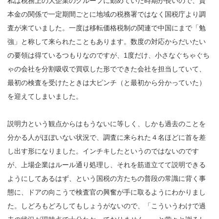
私は税務上の大企業のグループに勤めていた時期が長いので、資
本金の関係で一定期間ごとに地域の税務署ではなく国税庁より調
査が来ていました。一度は移転価格税制の関連で中国にまで「勉
強」と称して来られたこともあります。数度の対応からだいたい
の要領は得ているつもりなのですが、1度だけ、小さなぐちゃぐち
ゃの会社を分割吸収で買収した形でできた会社を担当していて、
最初の検査を受けたときは大ピンチ（と最初から分かっていた）
を迎えてしまいました。
説明力という観点からはもうないに等しく、しかも過去のことを
分かる人がほぼいない状況で、調査に来られた４名ほどに首を差
し出す形になりました。インチキしたというのではないのです
が、上場企業はルール通り処理し、それを筋道立てて説明できる
ようにしてあるはず、という国税の方たちの普段の常識に背く事
態に、ドアの向こうで検査官の興奮が手に取るようにわかりまし
た。しどろもどろしてもしょうがないので、「こういうわけで過