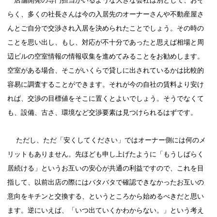
店舗開発の専門担当がいるような大きな会社は別として、おそ
らく、多くの社長さんは今の入居先のオーナーさんや不動産屋さ
んとご自分で交渉され入居を決められたことでしょう。その時の
ことを思い出し、もし、対応が不十分であったと思えば相場と周
辺ビルの空室情報の情報収集を進めてみることをお勧めします。
空室がある場合、そこがいくらで貸しに出されているかは比較的
容易に調査することができます。それが今の自社の賃料より安け
れば、交渉の目標値をそこに置くとよいでしょう。そうでなくて
も、設備、古さ、環境など交渉要素は見つけられるはずです。
ただし、ただ「安くしてください」ではオーナー側には何のメ
リットもありません。先ほども申し上げたように「もうしばらく
居続ける」というお互いの安心が共通の利益ですので、これを目
指して、以前出店の際にはバタバタで確認できなかったお互いの
意向をキチンと交換する、というところから始めるべきだと思い
ます。
逆にいえば、「いつ出ていくかわからない。」という考え