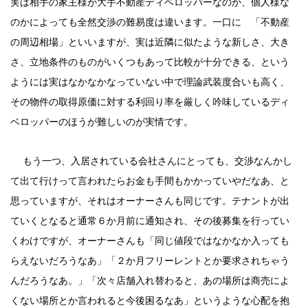
実は相手の家主様が大手不動産ディベロッパーなのか、個人様な
のかによっても全然交渉の難易度は違います。
一口に 「不動産
の周辺相場」といいますが、実は近隣に似たような新しさ、大き
さ、立地条件のものがいくつもあって比較が十分できる、という
ようには実はなかなかなっていない中で理論武装度合いも高く、
その物件の取得原価に対する利回り率を厳しく吟味しているディ
ベロッパーのほうが難しいのが実情です。
もう一つ、入居されている会社さんにとっても、交渉なんかし
て出て行けって言われたらお金も手間もかかっていやだなあ、と
思っていますが、それはオーナーさんも同じです。テナントが出
ていくとなると通常６か月前に通知され、その後募集を行ってい
くわけですが、オーナーさんも「同じ値段ではなかなか入っても
らえないだろうなあ」「２か月フリーレントとか要求されちゃう
んだろうなあ。」「次々店舗入れ替わると、あの場所は商売によ
くない場所とか言われると今後困るなあ」というような心配を抱