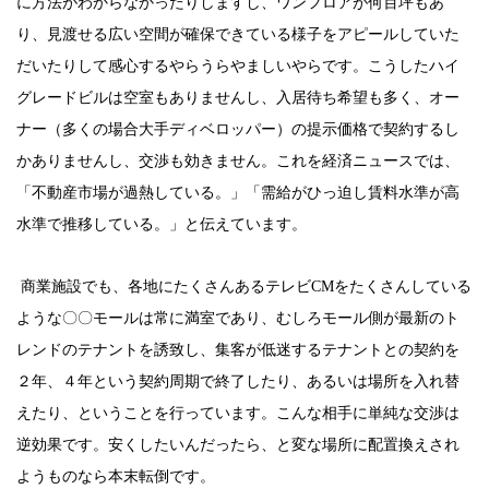
に方法がわからなかったりしますし、ワンフロアが何百坪もあ
り、見渡せる広い空間が確保できている様子をアピールしていた
だいたりして感心するやらうらやましいやらです。こうしたハイ
グレードビルは空室もありませんし、入居待ち希望も多く、オー
ナー（多くの場合大手ディベロッパー）の提示価格で契約するし
かありませんし、交渉も効きません。これを経済ニュースでは、
「不動産市場が過熱している。」「需給がひっ迫し賃料水準が高
水準で推移している。」と伝えています。
商業施設でも、各地にたくさんあるテレビ
CM
をたくさんしている
ような〇〇モールは常に満室であり、むしろモール側が最新のト
レンドのテナントを誘致し、集客が低迷するテナントとの契約を
２年、４年という契約周期で終了したり、あるいは場所を入れ替
えたり、ということを行っています。こんな相手に単純な交渉は
逆効果です。安くしたいんだったら、と変な場所に配置換えされ
ようものなら本末転倒です。