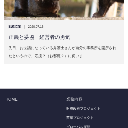
|
戦略立案
2020.07.16
正義と妥協 経営者の勇気
先日、お世話になっている弁護士さんが自分の事務所を開所され
たというので、応援？（お邪魔？）に伺いま…
HOME
業務内容
財務改善プロジェクト
変革プロジェクト
グローバル展開