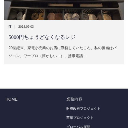
|
IT
2018.09.03
5000円ちょうどなくなるレジ
20世紀末、家電小売業のお店に勤務していたころ、私の担当はパ
ソコン、ワープロ（懐かしい…）、携帯電話…
HOME
業務内容
財務改善プロジェクト
変革プロジェクト
グローバル展開