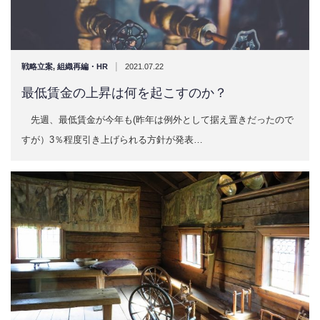
|
戦略立案
,
組織再編・HR
2021.07.22
最低賃金の上昇は何を起こすのか？
先週、最低賃金が今年も(昨年は例外として据え置きだったので
すが）3％程度引き上げられる方針が発表…