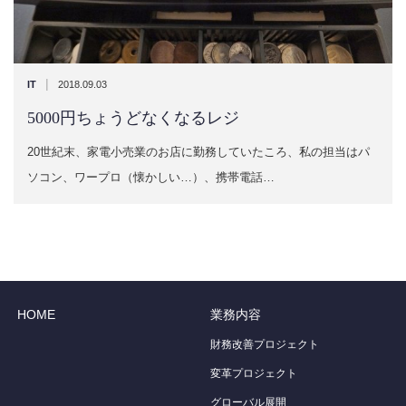
|
IT
2018.09.03
5000円ちょうどなくなるレジ
20世紀末、家電小売業のお店に勤務していたころ、私の担当はパ
ソコン、ワープロ（懐かしい…）、携帯電話…
HOME
業務内容
財務改善プロジェクト
変革プロジェクト
グローバル展開