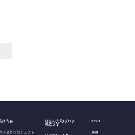
業務内容
経営の光景(ブログ）
news
戦略立案
財務改善プロジェクト
staff