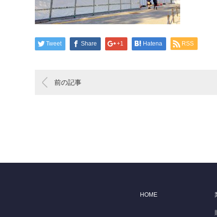
Tweet
Share
+1
Hatena
RSS
前の記事
HOME