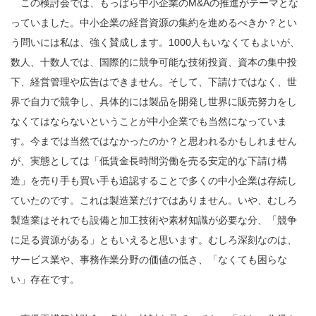
この検討会では、もっぱら中小企業のM&Aの推進がテーマとな
っていました。中小企業の経営資源の集約を進めるべきか？とい
う問いには私は、強く賛成します。1000人もいなくてもよいが、
数人、十数人では、国際的に競争可能な技術投資、資本の集中投
下、経営管理や広告はできません。そして、下請けではなく、世
界で自力で競争し、具体的には製品を開発し世界に販売努力をし
なくてはならないということが中小企業でも当然になっていま
す。今までは当然ではなかったのか？と思われるかもしれません
が、実態としては「低賃金長時間労働を売る安定的な下請け構
造」を売り手も買い手も追認することで多くの中小企業は存続し
ていたのです。これは製造業だけではありません。いや、むしろ
製造業はそれでも設備と加工技術や素材知識が必要な分、「競争
に足る資源がある」ともいえると思います。むしろ深刻なのは、
サービス業や、事務作業分野の価値の低さ、「なくても困らな
い」存在です。