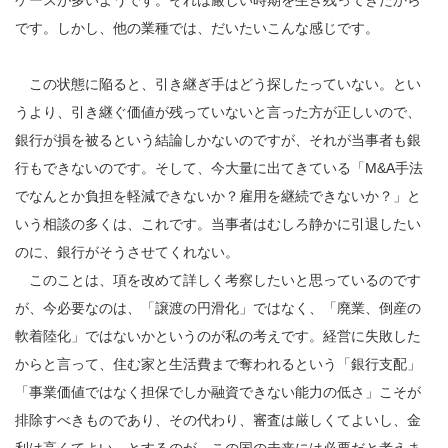
です。しかし、他の業種では、だいたいこんな感じです。
この状態に陥ると、引き継ぎ手はどう探したっていない。とい
うより、引き継ぐ価値が残っていないと言った方が正しいので、
銀行が損を被るという結論しかないのですが、それが当事者も銀
行もできないのです。そして、今大量に出てきている「M&A手法
でなんとか負担を軽減できないか？雇用を継続できないか？」と
いう相談の多くは、これです。当事者はむしろ静かに引退したい
のに、銀行がそうさせてくれない。
このことは、項を改めて詳しく考察したいと思っているのです
が、今必要なのは、「譲渡の円滑化」ではなく、「廃業、倒産の
軟着陸化」ではないかというのが私の考えです。経営に失敗した
からと言って、住む家と生活費まで奪われるという「銀行支配」
「事業価値ではなく担保でしか融資できない能力の低さ」こそが
排除すべきものであり、その代わり、審査は厳しくてよいし、金
利は高くてよい、とするのが、この国の未来には必要だと考えま