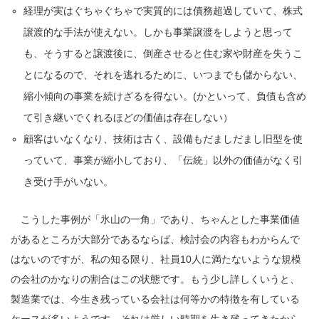
経理が実はぐちゃぐちゃで実質的には債務超過していて、株式
譲渡的な手法が使えない。しかも事業譲渡をしようと思って
も、そうすると譲渡後に、倒産させると住む家や財産を失うこ
とになるので、それを逃れるために、いつまでも儲からない、
縮小傾向の事業を続けざるを得ない。(かといって、負債も含め
て引き継いでくれるほどの価値は存在しない）
顧客はいなくなり、技術は古く、設備もだましだまし旧型を使
っていて、事業が縮小しており、「伝統」以外の価値がなく引
き受け手がいない。
こうした事例が「氷山の一角」であり、ちゃんとした事業価値
があるところが大部分であるならば、検討会の内容もわからんで
はないのですが、私の知る限り、社員10人に満たないような規模
の会社のかなりの割合はこの状態です。もう少し詳しくいうと、
製造業では、今生き残っている会社は何等かの特徴を有している
ケースが多いようです。それは厳しい時期を生き残ってきたから