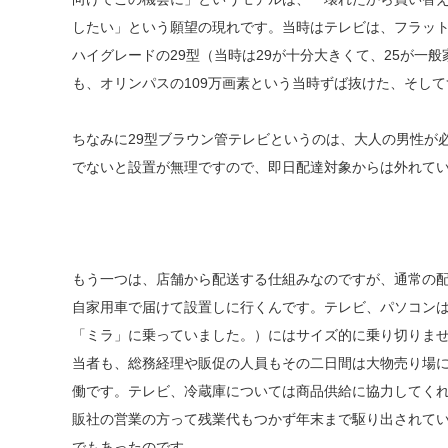
したい」という願望の現れです。当時はテレビは、フラッ
ハイグレードの29型（当時は29が十分大きくて、25が一
も、オリンパスの109万画素という当時ずば抜けた、そし
ちなみに29型ブラウン管テレビというのは、大人の男性が
でないと設置が無理ですので、即日配達対象からは外れて
もう一つは、店舗から配送する仕組みなのですが、通常の
自家用車で届けて設置しに行くんです。テレビ、パソコン
「ミラ」に乗っていました。）にはサイズ的に乗り切りま
当者も、総務経理や販促の人員もその二日間は大物売り場
働です。テレビ、冷蔵庫については商品供給に協力してく
販社の営業の方って残業代もつかず年末まで駆り出されて
でもあったのです。