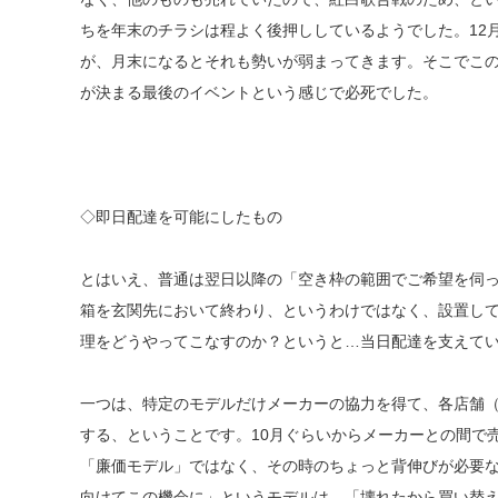
ちを年末のチラシは程よく後押ししているようでした。12
が、月末になるとそれも勢いが弱まってきます。そこでこ
が決まる最後のイベントという感じで必死でした。
◇即日配達を可能にしたもの
とはいえ、普通は翌日以降の「空き枠の範囲でご希望を伺
箱を玄関先において終わり、というわけではなく、設置し
理をどうやってこなすのか？というと…当日配達を支えて
一つは、特定のモデルだけメーカーの協力を得て、各店舗
する、ということです。10月ぐらいからメーカーとの間で
「廉価モデル」ではなく、その時のちょっと背伸びが必要
向けてこの機会に」というモデルは、「壊れたから買い替