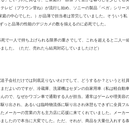
トテレビ（ブラウン管ね）が流行し始め、ソニーの製品「ベガ」シリー
般家庭の中心でした。）が品薄で担当者は苦労していました。そういう私
てずっと品薄の性能のデジカメの数を揃えるのに必死でした。
必死で一人で持ち上げられる限界の重さでして、これを超えると二人一
いました。（ただ、売れたら結局対応していましたけど）
配送子会社だけでは到底足りないわけでして、どうするか？というと社
はまだよいのですが、冷蔵庫、洗濯機はセダンの自家用車（私は軽自動
せんので、なぜかワゴン車で通勤する人が担当。通常はゲームや理美容
に駆り出され、あるいは臨時物流係に駆り出され休憩もできずに全員フ
れたメーカーの営業の方も主力店に応援に来てくれていました。メーカ
いましたので本当に大変でした。ただ、それが、商品を大量仕入れする