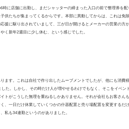
6時に店舗に出勤し、まだシャッターの締まった入口の前で整理券を配
た子供たちが集まってくるからです。本部に異動してからは、これは免
の応援に駆り出されていまして、三が日が開けるとメーカーの営業の方
やく新年2週目に少し休む、という感じでした。
あります。これは自社で作り出したムーブメントでしたが、他にも消費
ありました。しかし、その時だけ人が増やせるわけでもなく、そこをイベン
バイトがこうした無理を重ねるしかありません。それが会社もお客さん
なく、一日だけ休業していくつかの什器配置と売り場配置を変更するだ
、私も34連勤というのがありました。