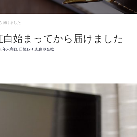
ら届けました
紅白始まってから届けました
動
,
年末商戦
,
日替わり
,
紅白歌合戦