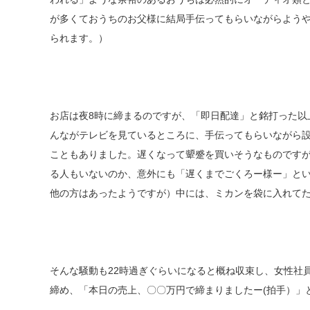
が多くておうちのお父様に結局手伝ってもらいながらようや
られます。）
お店は夜8時に締まるのですが、「即日配達」と銘打った以
んながテレビを見ているところに、手伝ってもらいながら
こともありました。遅くなって顰蹙を買いそうなものです
る人もいないのか、意外にも「遅くまでごくろー様ー」とい
他の方はあったようですが）中には、ミカンを袋に入れて
そんな騒動も22時過ぎぐらいになると概ね収束し、女性社
締め、「本日の売上、〇〇万円で締まりましたー(拍手）」