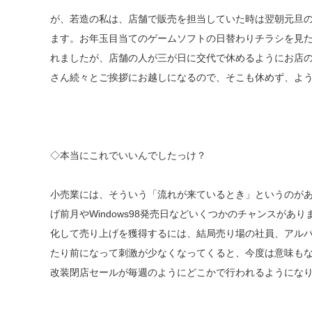
が、若造の私は、店舗で販売を担当していた時は翌朝元旦の
ます。お年玉目当てのゲームソフトの日替わりチラシを見
れましたが、店舗の人が三が日に交代で休めるようにお店
さん続々とご挨拶にお越しになるので、そこも休めず、よう
◇本当にこれでいいんでしたっけ？
小売業には、そういう「流れが来ているとき」というのが
げ前月やWindows98発売日などいくつかのチャンスが
化して売り上げを獲得するには、結局売り場の社員、アル
たり前になって刺激が少なくなってくると、今度は意味も
改装閉店セールが毎週のようにどこかで行われるようになり