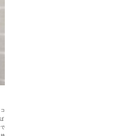
ソコ
ぱ
けで
気持