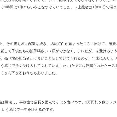
く1時間に1件ぐらいをこなすぐらいでした。（上級者は1件10分で済
上、その後も延々配送は続き、結局紅白が始まったころに届けて、家族
設置して子供たちの拍手喝さい（私がではなく、テレビが）を受けるよ
が、売り場の担当者がうまいこと話していてくれるのか、年末にカリカ
う感じで快く受け入れてくれていました。(たまには怒鳴られたケース
たくさん下さるおうちもありました。
員は帰宅し、事務室で店長を囲んでそばを食べつつ、1万円札を数えレジ
という感じで一年を終えるのです。