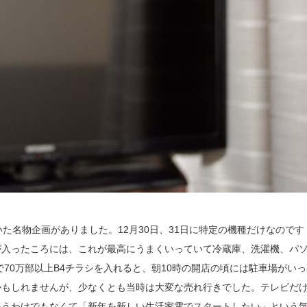
た名物企画がありました。12月30日、31日に特定の機種だけなのです
が入ったころには、これが最高にうまくいっていて冷蔵庫、洗濯機、パ
で70万部以上B4チラシを入れると、朝10時の開店の頃には駐車場がいっ
かもしれませんが、少なくとも当時は大変な売れ行きでした。テレビだ
いうわけでもなくて「新年を新しい生活家電でスタートしたい」という