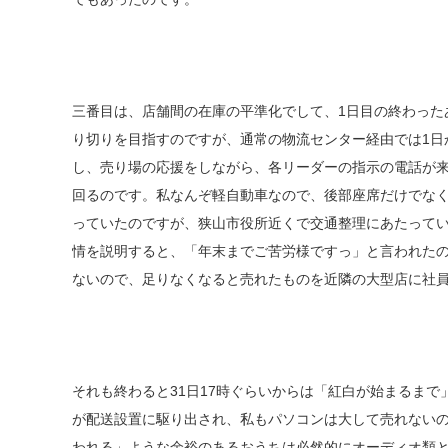
三番目は、店舗間の在庫の平準化でして、1日目の終わった
り切りを目指すのですが、通常の物流センター経由では1日
し、売り場の応援をしながら、各リーダーの指示の電話が
回るのです。私なんぞ軽自動車なので、後部座席だけでなく
っていたのですが、狭山市役所近くで交通整理にあたって
情を説明すると、「年末までご苦労様ですっ」と言われた
ないので、足りなくなると売れたものを近隣の大型店に社
それも終わると31日17時ぐらいからは「紅白が始まるまで
が配送設置に駆り出され、私もパソコンは大して売れない
われる」ような余裕のあるおうちは必然的にオーディオ類