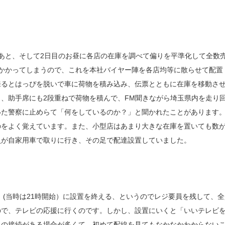
あと、そして2日目のお昼に各店の在庫を調べて偏りを平準化して全数
かかってしまうので、これを本社バイヤー陣を各店均等に散らせて配置
来るとはっぴを脱いで車に荷物を積み込み、伝票とともに在庫を移動さ
、助手席にも2段重ねで荷物を積んで、FM聞きながら埼玉県内を走り
いた警察に止めらて「何をしているのか？」と聞かれたことがあります
のをよく覚えています。また、小型店はあまり大きな在庫を置いても数
員が自家用車で取りに行き、その足で配達設置していました。
」(当時は21時開始）に設置を終える、というのでレジ要員を残して、全
ので、テレビの応援に行くのです。しかし、設置にいくと「いいテレビ
との接続がある場合が多くて、初めて配線を見てもなかなかわからない