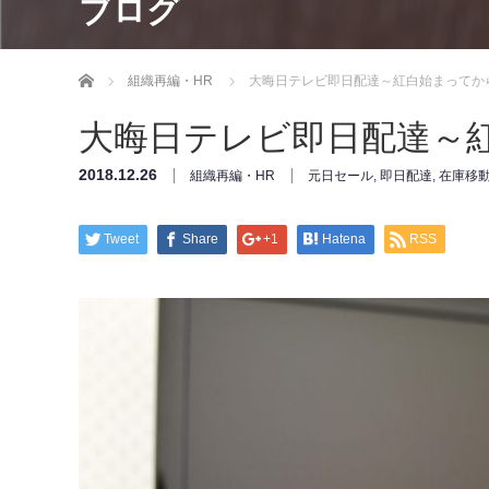
ブログ
ホーム
組織再編・HR
大晦日テレビ即日配達～紅白始まってか
大晦日テレビ即日配達～
2018.12.26
組織再編・HR
元日セール
,
即日配達
,
在庫移
Tweet
Share
+1
Hatena
RSS