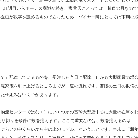
月は1週目からボーナス商戦が続き、家電店にとっては、勝負の月なので
の企画が数字を読めるものであったため、バイヤー陣にとっては下期の
って」配達しているものを、受注した当日に配達、しかも大型家電の場
て廃家電を引き上げるところまでが一連の流れです。普段の土日の数倍
いた仕組みはいくつかあります。
（物流センターではなく）にいくつかの基幹大型店中心に大量の在庫を
売り切りを条件に数を揃えます。ここで重要なのは、数を揃えるのは、
なぐらいの中くらいから中の上のモデル、ということです。年末に「新
える」というのと異なり、ご家庭の「頑張って豊かな暮らしを少しでも